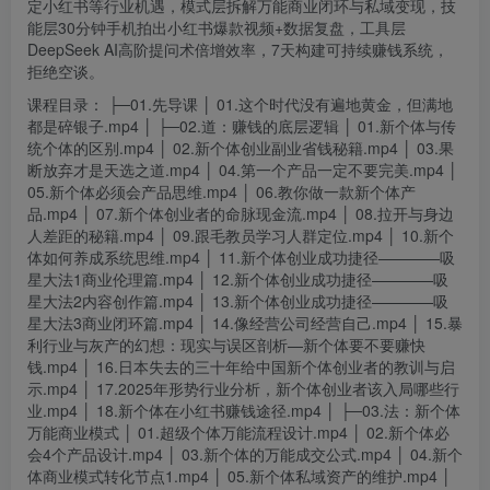
定
小红书
等行业机遇，模式层拆解万能商业闭环与私域变现，技
能层30分钟手机拍出小红书爆款视频+数据复盘，工具层
DeepSeek AI高阶提问术倍增效率，7天构建可持续赚钱系统，
拒绝空谈。
课程目录： ├─01.先导课 │ 01.这个时代没有遍地黄金，但满地
都是碎银子.
mp
4 │ ├─02.道：赚钱的底层逻辑 │ 01.新
个体
与传
统个体的区别.mp4 │ 02.新个体创业副业省钱秘籍.mp4 │ 03.果
断放弃才是天选之道.mp4 │ 04.第一个产品一定不要完美.mp4 │
05.新个体必须会产品思维.mp4 │ 06.教你做一款新个体产
品.mp4 │ 07.新个体创业者的命脉现金流.mp4 │ 08.拉开与身边
人差距的秘籍.mp4 │ 09.跟毛教员学习人群定位.mp4 │ 10.新个
体如何养成系统思维.mp4 │ 11.新个体创业成功捷径————吸
星大法1商业伦理篇.mp4 │ 12.新个体创业成功捷径————吸
星大法2内容创作篇.mp4 │ 13.新个体创业成功捷径————吸
星大法3商业闭环篇.mp4 │ 14.像经营公司经营自己.mp4 │ 15.暴
利行业与灰产的幻想：现实与误区剖析—新个体要不要赚快
钱.mp4 │ 16.日本失去的三十年给中国新个体创业者的教训与启
示.mp4 │ 17.2025年形势行业分析，新个体创业者该入局哪些行
业.mp4 │ 18.新个体在小红书赚钱途径.mp4 │ ├─03.法：新个体
万能商业模式 │ 01.超级个体万能流程设计.mp4 │ 02.新个体必
会4个产品设计.mp4 │ 03.新个体的万能成交公式.mp4 │ 04.新个
体商业模式转化节点1.mp4 │ 05.新个体私域资产的维护.mp4 │