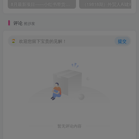
8月最新项目——小红书带货，精细化代运营，托管躺米，【兔米橡木】，感兴趣的加哦。
（19818期）外贸人AI建站全指南
评论
抢沙发
欢迎您留下宝贵的见解！
提交
暂无评论内容