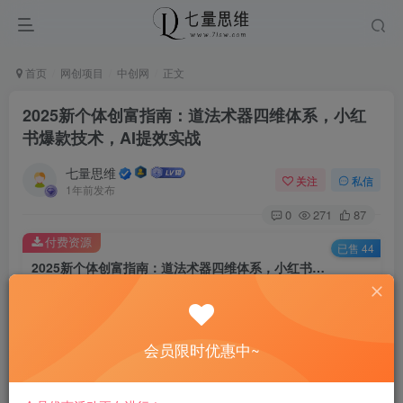
首页
网创项目
中创网
正文
2025新个体创富指南：道法术器四维体系，小红
书爆款技术，AI提效实战
七量思维
关注
私信
1年前发布
0
271
87
付费资源
已售 44
2025新个体创富指南：道法术器四维体系，小红书爆款技术，AI提效实战
此内容为付费资源，请付费后查看
8.8
￥
会员限时优惠中~
免费
免费
黄金会员
钻石会员
立即购买