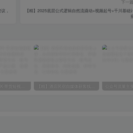
下一
建议，
【精】2025底层公式逻辑自然流撬动+视频起号+千川基础
【精】众星引力KK·带货短视频线下课，从短视频脚本到直播间成交，掌握线下实战带货方法，账号定位、爆款脚本、产品口播、直播间成交、线下实战
【精】酒店民宿自媒体获客线上课，从内容种草到订单转化，掌握民宿酒店线上获客方法，账号定位、房源展示、内容选题、种草引流、订单转化