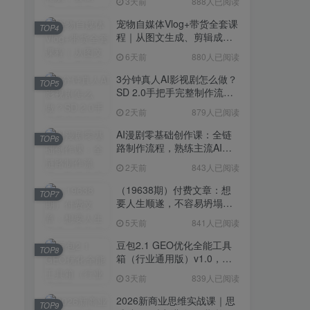
3天前
888人已阅读
宠物自媒体Vlog+带货全套课
TOP4
程｜从图文生成、剪辑成片
到带货变现一站式教学
6天前
880人已阅读
3分钟真人AI影视剧怎么做？
TOP5
SD 2.0手把手完整制作流程
｜Higgsfield 14天SD 2.0/2.5
2天前
879人已阅读
无限生成
AI漫剧零基础创作课：全链
TOP6
路制作流程，熟练主流AI工
具高效产出漫剧成片
2天前
843人已阅读
（19638期）付费文章：想
TOP7
要人生顺遂，不容易坍塌，
要培养这6种爱好
5天前
841人已阅读
豆包2.1 GEO优化全能工具
TOP8
箱（行业通用版）v1.0，会
复制粘贴即可，无需技术背
3天前
839人已阅读
景
2026新商业思维实战课｜思
TOP9