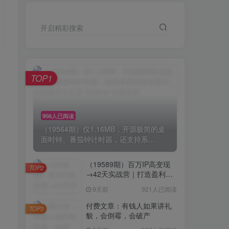
开启精彩搜索
TOP1
956人已阅读
（19564期）仅1.16MB，开源极简的桌
面时钟、番茄钟计时器，还支持系...
（19589期）百万IP高变现
TOP2
→42天实战营｜打造盈利赚
钱一人公司，全平台引流私
9天前
921人已阅读
域转化批量成交积累客户案
例
付费文章：有钱人如果讲礼
TOP3
貌，会倒霉，会破产