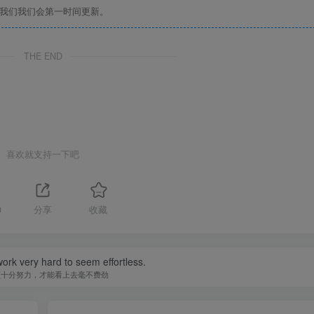
系我们我们会第一时间更新。
THE END
喜欢就支持一下吧
0
分享
收藏
ork very hard to seem effortless.
须十分努力，才能看上去毫不费劲