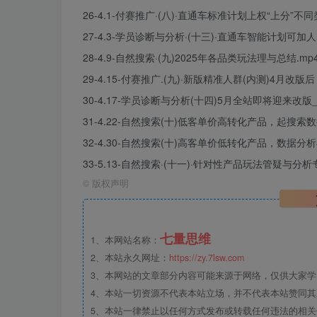
26-4.1-付赛推广·(八)·直通车标准计划上权“上分”
27-4.3-学员诊断与分析·(十三)·直通车智能计划可加
28-4.9-自然搜索·(九)2025年各品类玩法理与总结.mp
29-4.15-付赛推广.(九)·新版精准人群(内测)4月改版
30-4.17-学员诊断与分析(十四)5月全站即将迎来改版_1
31-4.22-自然搜索(十)低客单价高转化产品，起搜索
32-4.30-自然搜索(十)高客单价低转化产品，数据分
33-5.13-自然搜索·(十一)·针对性产品玩法管疑与分析专
©
版权声明
七量思维
1、本网站名称：
2、本站永久网址：
https://zy.7lsw.com
3、本网站的文章部分内容可能来源于网络，仅供大家学习
4、本站一切资源不代表本站立场，并不代表本站赞同
5、本站一律禁止以任何方式发布或转载任何违法的相