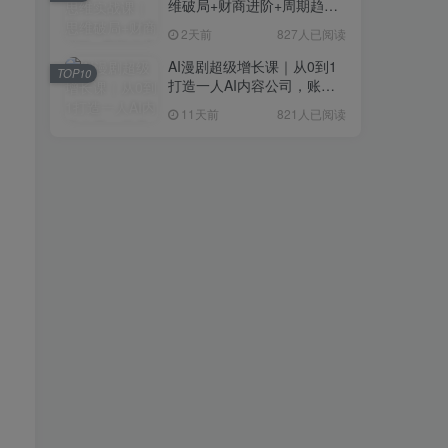
维破局+财商进阶+周期趋势
研判+创业落地+热门赛道深
2天前
827人已阅读
度解析全体系
AI漫剧超级增长课｜从0到1
TOP10
打造一人AI内容公司，账号
运营+漫剧制作+商业变现全
11天前
821人已阅读
流程实战