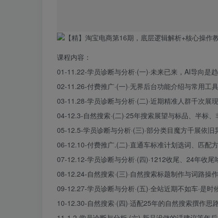
课程内容：
01-11.22-
学员
诊断与分析·(一)·未来已来，AI导向是趋
02-11.26-付费推广·(一)·无界后台功能介绍与常用工具汇总 
03-11.28-学员诊断与分析·(二)·近期精准人群千次展现成
04-12.3-自然搜索·(二)·25年搜索展望与标品、半标、非标
05-12.5-学员诊断与分析·(三)·部分类目魔方千展依旧异常，
06-12.10-付费推广.(二)·直通车标准计划选词、匹配方式、
07-12.12-学员诊断与分析·(四)·1212收尾、24年收尾咯1(
08-12.24-自然搜索·(三)·自然搜索标题制作与词路操作布局 
09-12.27-学员诊断与分析·(五)·全站近期不如车·是时候回归
10-12.30-自然搜索·(四)·适配25年的自然搜索撰作思路之
11-1.2-学员诊断与分析·(六)·新品没做的话建议等年后上 1