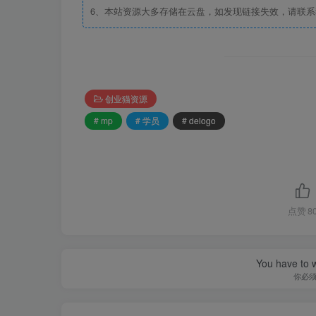
6、本站资源大多存储在云盘，如发现链接失效，请联
创业猫资源
# mp
# 学员
# delogo
点赞
8
You have to w
你必