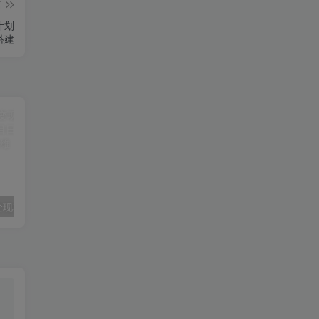
篇
计划
搭建
公众号流量主变现项目，普通人也能通过这个项目日入四位数(更新26年8月)
多平台直播获客实战：单人多账号同步开播，一份时间撬动多渠道精准流量