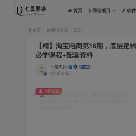
首页
网创项目
软件
首页
创业猫资源
正文
【精】淘宝电商第16期，底层逻
必学课程+配套资料
七量思维
1年前发布
付费资源