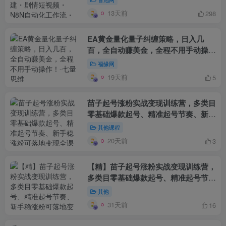
链路
13天前
298
EA黄金量化量子纠缠策略，日入几
百，全自动赚美金，全程不用手动操
作！
福缘网
19天前
5
苗子起号涨粉实战变现训练营，多类目
零基础爆款起号、精准起号节奏、新手
稳涨粉可落地变现全课(更新0719)
其他课程
20天前
3
【精】苗子起号涨粉实战变现训练营，
多类目零基础爆款起号、精准起号节
奏、新手稳涨粉可落地变现全课
其他
31天前
16