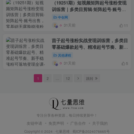
（19251期）短视频矩阵起号涨粉变现
训练营｜多类目剪辑·矩阵起号·账号出
售，零基础无露脸稳涨粉落地变现全课
中创网
31天前
11
苗子起号涨粉实战变现训练营，多类目
零基础爆款起号、精准起号节奏、新手
稳涨粉可落地变现全课
其他课程
31天前
5
1
2
…
12
跳转
专注分享各种资源，每日持续更新中！
友链申请
免责声明
广告合作
关于我的
Copyright © 2024 ·
七量思维
·
蜀ICP备2024076665号