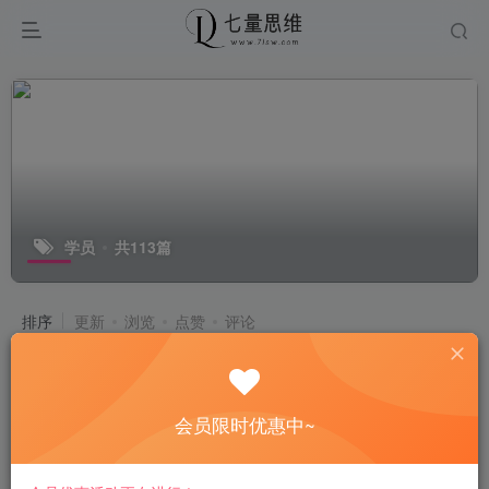
学员
共113篇
排序
更新
浏览
点赞
评论
2026商业IP流量特训营：精准定位老
板人设，搭建长效稳定内容体系
会员限时优惠中~
福缘网
3天前
295