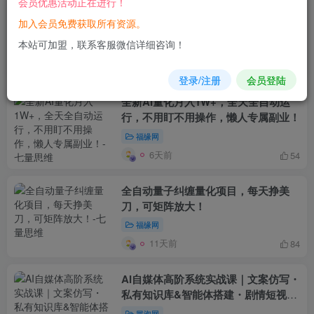
会员优惠活动正在进行！
AI全自动黄金量化躺赚：小白学会当天
加入会员免费获取所有资源。
学会，月入2W！
本站可加盟，联系客服微信详细咨询！
福缘网
4天前
106
登录/注册
会员登陆
全新AI量化月入1W+，全天全自动运
行，不用盯不用操作，懒人专属副业！
福缘网
6天前
54
全自动量子纠缠量化项目，每天挣美
刀，可矩阵放大！
福缘网
11天前
84
AI自媒体高阶系统实战课｜文案仿写・
私有知识库&智能体搭建・剧情短视
频・N8N自动化工作流・数字人制作全
冒泡网