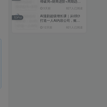
维破局+财商进阶+周期趋势
研判+创业落地+热门赛道深
3天前
827人已阅读
度解析全体系
AI漫剧超级增长课｜从0到1
TOP10
打造一人AI内容公司，账号
运营+漫剧制作+商业变现全
12天前
821人已阅读
流程实战