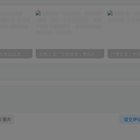
2026TikTok短剧出海实战课：IAA广告分账×IAP付费变现×账号搭建×平台规则×双轨爆发×回款全流程
全网主流广告投放课，腾讯ADQ / 抖音 / 快手 / B 站实操教学，手把手教投手赚钱变现，全套变现拆解稳定出单
图片
提交评