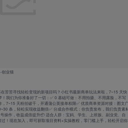
还在苦苦寻找轻松
变现
的新项目吗？小红书最新商单玩法来啦，7~15 天快
是梦！我们为你准备好了一切：✅ 0 基础可做：不用拍摄、不用露脸，不写
，7~15 天粉丝破千，开通蒲公英接单权限✅ 优质商单资源对接：图文
 20~30 条，轻松实现收益翻倍✅ 分成合作模式：你负责发布，我们负责素
多号操作，收益成倍提升📦 适合人群：宝妈、学生、上班族、副业党、自
错过！现在加入，即可获取项目资料+实操教程，零门槛上手，轻松开启你