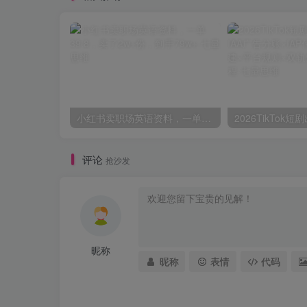
小红书卖职场英语资料，一单39.8，卖了2w+份，到手79w+
评论
抢沙发
昵称
昵称
表情
代码