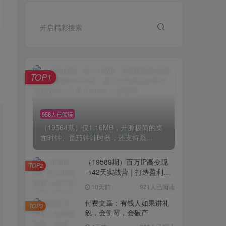
开启精彩搜索
TOP1
956人已阅读
（19564期）仅1.16MB，开源极简的桌
面时钟、番茄钟计时器，还支持系...
（19589期）百万IP高变现
TOP2
→42天实战营｜打造盈利赚
钱一人公司，全平台引流私
10天前
921人已阅读
域转化批量成交积累客户案
例
付费文章：有钱人如果讲礼
TOP3
貌，会倒霉，会破产