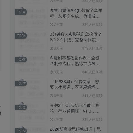
4天前
888人已阅读
宠物自媒体Vlog+带货全套课
TOP4
程｜从图文生成、剪辑成片
到带货变现一站式教学
7天前
880人已阅读
3分钟真人AI影视剧怎么做？
TOP5
SD 2.0手把手完整制作流程
｜Higgsfield 14天SD 2.0/2.5
3天前
879人已阅读
无限生成
AI漫剧零基础创作课：全链
TOP6
路制作流程，熟练主流AI工
具高效产出漫剧成片
3天前
843人已阅读
（19638期）付费文章：想
TOP7
要人生顺遂，不容易坍塌，
要培养这6种爱好
6天前
841人已阅读
豆包2.1 GEO优化全能工具
广
TOP8
箱（行业通用版）v1.0，会
材
复制粘贴即可，无需技术背
4天前
839人已阅读
景
2026新商业思维实战课｜思
TOP9