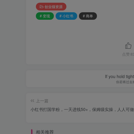
创业猫资源
# 变现
# 小红书
# 商单
点赞
8
If you hold tig
你若将过去
上一篇
小红书打国学粉，一天进线50+，保姆级实操，人人可做
相关推荐