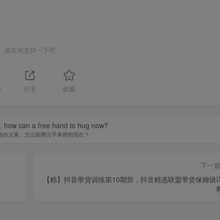
喜欢就支持一下吧
3
分享
收藏
ht, how can a free hand to hug now?
抱的太紧，怎么能腾出手来拥抱现在？
下一
【精】抖音带货训练第10期营，抖音精选联盟带货保姆级