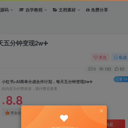
源码
自学教程
文档素材
免费分享
天五分钟变现2w➕
关注
私信
0
183
83
已售 18
小红书+AI商单分成合作计划，每天五分钟变现2w➕
此内容为付费资源，请付费后查看
8.8
￥
免费
免费
黄金会员
钻石会员
立即购买