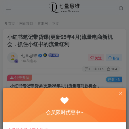
首页
网创项目
冒泡网
正文
小红书笔记带货课(更新25年4月)流量电商新机
会，抓住小红书的流量红利
七量思维
关注
私信
1年前发布
0
209
104
付费资源
已售 46
小红书笔记带货课(更新25年4月)流量电商新机会，抓住小红书的流量红利
此内容为付费资源，请付费后查看
8.8
￥
会员限时优惠中~
免费
免费
黄金会员
钻石会员
立即购买