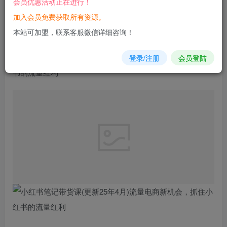
会员优惠活动正在进行！
加入会员免费获取所有资源。
您当前未登录！建议登陆后购买，可保存购买订单
本站可加盟，联系客服微信详细咨询！
小红书
笔记带货课(更新25年4月)流量
电商
新机会，抓住小红
登录/注册
会员登陆
书的流量红利