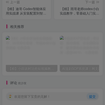
上一篇
下一篇
【精】迪哥·Codex智能体应
【精】雨哥老师codex小白
用实战课 从安装配置到智能
实战教学，零基础入门实操
体小镇架构，涵盖视频创作/
上手、项目落地
数字人/办公提效全技能
相关推荐
【精】小田农村治愈短视频教学，30万博主课程，可做伙伴计划和精选
AI漫
评论
抢沙发
欢迎您留下宝贵的见解！
提交