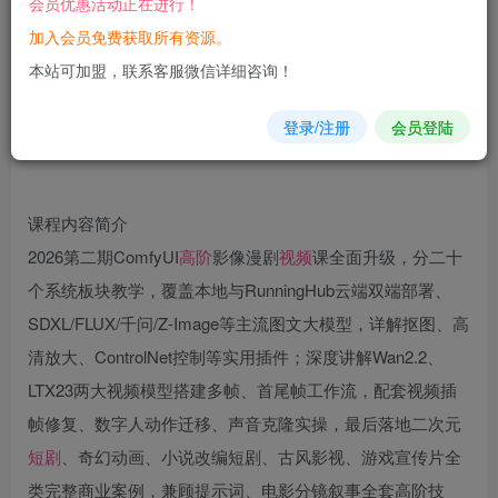
会员优惠活动正在进行！
加入会员免费获取所有资源。
您当前未登录！建议登陆后购买，可保存购买订单
本站可加盟，联系客服微信详细咨询！
登录/注册
会员登陆
课程内容简介
2026第二期ComfyUI
高阶
影像漫剧
视频
课全面升级，分二十
个系统板块教学，覆盖本地与RunningHub云端双端部署、
SDXL/FLUX/千问/Z-Image等主流图文大模型，详解抠图、高
清放大、ControlNet控制等实用插件；深度讲解Wan2.2、
LTX23两大视频模型搭建多帧、首尾帧工作流，配套视频插
帧修复、数字人动作迁移、声音克隆实操，最后落地二次元
短剧
、奇幻动画、小说改编短剧、古风影视、游戏宣传片全
类完整商业案例，兼顾提示词、电影分镜叙事全套高阶技