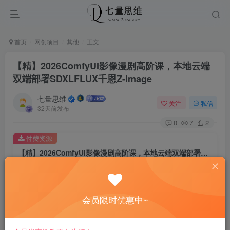
首页
网创项目
其他
正文
【精】2026ComfyUI影像漫剧高阶课，本地云端
双端部署SDXLFLUX千恩Z-Image
七量思维
关注
私信
32天前发布
0
7
2
付费资源
【精】2026ComfyUI影像漫剧高阶课，本地云端双端部署SDXLFLUX千恩Z-Image
此内容为付费资源，请付费后查看
8.8
￥
会员限时优惠中~
免费
免费
黄金会员
钻石会员
立即购买