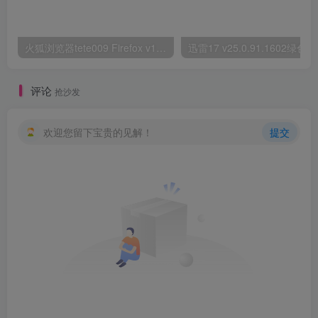
火狐浏览器tete009 Firefox v153.0.3便携版
迅雷1
评论
抢沙发
欢迎您留下宝贵的见解！
提交