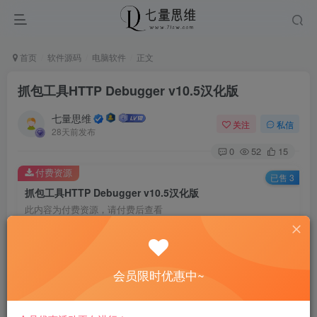
首页
软件源码
电脑软件
正文
抓包工具HTTP Debugger v10.5汉化版
七量思维
关注
私信
28天前发布
0
52
15
付费资源
已售 3
抓包工具HTTP Debugger v10.5汉化版
此内容为付费资源，请付费后查看
6.6
￥
免费
免费
黄金会员
钻石会员
会员限时优惠中~
立即购买