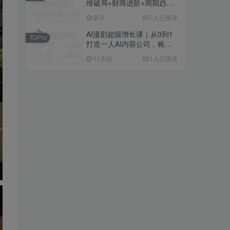
维破局+财商进阶+周期趋势
研判+创业落地+热门赛道深
前天
827人已阅读
度解析全体系
AI漫剧超级增长课｜从0到1
TOP10
打造一人AI内容公司，账号
运营+漫剧制作+商业变现全
11天前
821人已阅读
流程实战