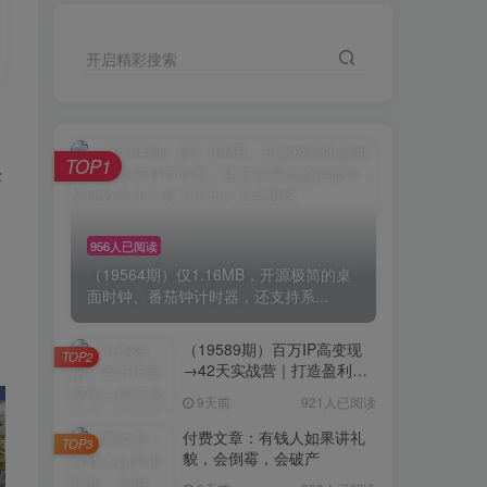
开启精彩搜索
TOP1
经
的
956人已阅读
（19564期）仅1.16MB，开源极简的桌
面时钟、番茄钟计时器，还支持系...
（19589期）百万IP高变现
TOP2
→42天实战营｜打造盈利赚
钱一人公司，全平台引流私
9天前
921人已阅读
域转化批量成交积累客户案
例
付费文章：有钱人如果讲礼
TOP3
貌，会倒霉，会破产