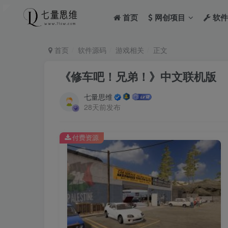
首页
网创项目
软件
首页
软件源码
游戏相关
正文
《修车吧！兄弟！》中文联机版
七量思维
28天前发布
付费资源