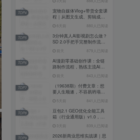
3天前
888人已阅读
宠物自媒体Vlog+带货全套课
TOP4
程｜从图文生成、剪辑成片
到带货变现一站式教学
6天前
880人已阅读
3分钟真人AI影视剧怎么做？
TOP5
SD 2.0手把手完整制作流程
｜Higgsfield 14天SD 2.0/2.5
前天
879人已阅读
无限生成
AI漫剧零基础创作课：全链
TOP6
路制作流程，熟练主流AI工
具高效产出漫剧成片
前天
843人已阅读
（19638期）付费文章：想
TOP7
要人生顺遂，不容易坍塌，
要培养这6种爱好
5天前
841人已阅读
豆包2.1 GEO优化全能工具
TOP8
箱（行业通用版）v1.0，会
复制粘贴即可，无需技术背
3天前
839人已阅读
景
2026新商业思维实战课｜思
TOP9