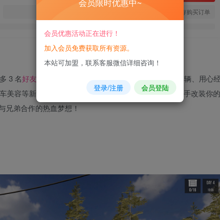
会员限时优惠中~
您当前未登录！建议登陆后购买，可保存购买订单
会员优惠活动正在进行！
加入会员免费获取所有资源。
本站可加盟，联系客服微信详细咨询！
 3 名
好友
联机
合作，从简陋车库白手起家，维修各类车辆、用心
登录/注册
会员登陆
车美容等新业务；把小作坊打造成区域顶级汽修中心，亲手改装你
油渍与兄弟合作的热血梦想！