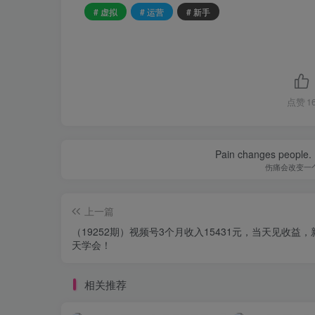
# 虚拟
# 运营
# 新手
点赞
1
Pain changes people. H
伤痛会改变一
上一篇
（19252期）视频号3个月收入15431元，当天见收益，
天学会！
相关推荐