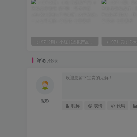
（19712期）小红书虚拟产品14天实战变现营-第7期：需求挖掘×AI+Skill原创×产品矩阵×内容笔记×一人公司进阶×全链路
评论
抢沙发
昵称
昵称
表情
代码