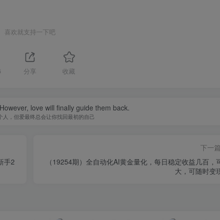
喜欢就支持一下吧
6
分享
收藏
owever, love will finally guide them back.
个人，但爱最终总会让你找回最初的自己
下一
新手2
（19254期）全自动化AI黄金量化，每日稳定收益几百，
大，可随时变