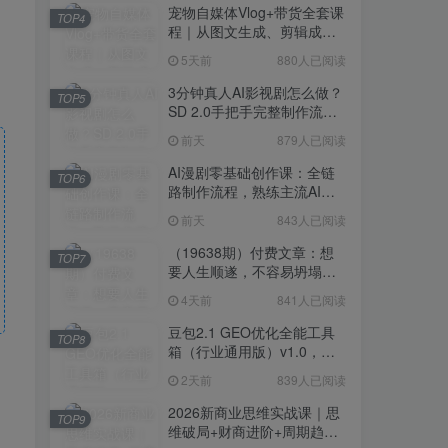
宠物自媒体Vlog+带货全套课
TOP4
程｜从图文生成、剪辑成片
到带货变现一站式教学
5天前
880人已阅读
3分钟真人AI影视剧怎么做？
TOP5
SD 2.0手把手完整制作流程
｜Higgsfield 14天SD 2.0/2.5
前天
879人已阅读
无限生成
AI漫剧零基础创作课：全链
TOP6
路制作流程，熟练主流AI工
具高效产出漫剧成片
前天
843人已阅读
（19638期）付费文章：想
TOP7
要人生顺遂，不容易坍塌，
要培养这6种爱好
4天前
841人已阅读
豆包2.1 GEO优化全能工具
TOP8
箱（行业通用版）v1.0，会
复制粘贴即可，无需技术背
2天前
839人已阅读
景
2026新商业思维实战课｜思
TOP9
维破局+财商进阶+周期趋势