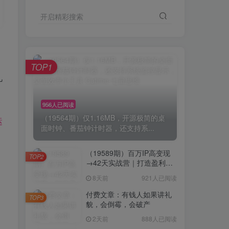
开启精彩搜索
TOP1
几
956人已阅读
（19564期）仅1.16MB，开源极简的桌
运
面时钟、番茄钟计时器，还支持系...
（19589期）百万IP高变现
TOP2
→42天实战营｜打造盈利赚
钱一人公司，全平台引流私
8天前
921人已阅读
域转化批量成交积累客户案
例
付费文章：有钱人如果讲礼
TOP3
貌，会倒霉，会破产
2天前
888人已阅读