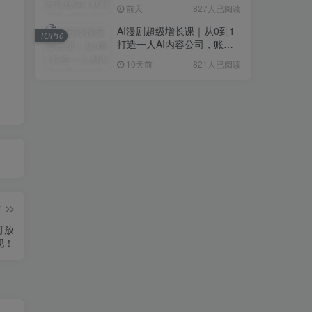
研判+创业落地+热门赛道深
前天
827人已阅读
度解析全体系
AI漫剧超级增长课｜从0到1
TOP10
打造一人AI内容公司，账号
运营+漫剧制作+商业变现全
10天前
821人已阅读
流程实战
篇
可放
现！