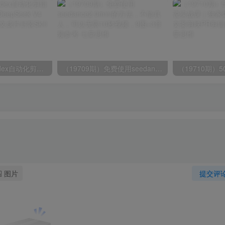
（19711期）Codex自动化剪辑AI短视频实战课｜DeepSeek V4 Pro多API联动，图文成片封装Skill全流程
（19709期）免费使用seedance2.0mini的方法，不能真人，可以无限10秒视频，9图+3音频参考
图片
提交评