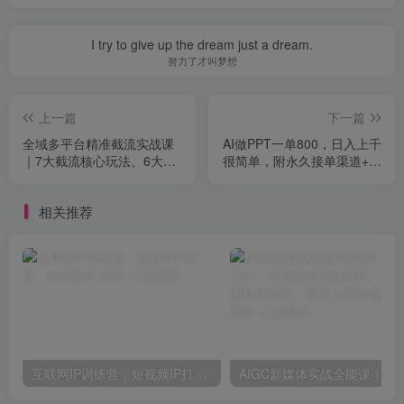
I try to give up the dream just a dream.
努力了才叫梦想
上一篇
下一篇
全域多平台精准截流实战课
AI做PPT一单800，日入上千
｜7大截流核心玩法、6大平
很简单，附永久接单渠道+工
台矩阵布局、私域导流、AI
具，0基础月入2W【揭秘】
话术批量生成、精准打粉闭
相关推荐
环教程
互联网IP训练营，短视频IP打造，内容创作运营
AIGC新媒体实战全能课｜AI工具入门、短视频全流程制作、主流绘图软件