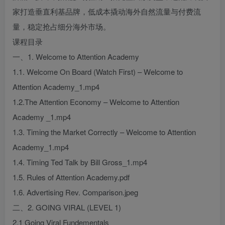
家打造垂直利基品牌，低成本撬动海外自然流量与付费流
量，稳定抢占细分海外市场。
课程目录
一、1. Welcome to Attention Academy
1.1. Welcome On Board (Watch First) – Welcome to
Attention Academy_1.mp4
1.2.The Attention Economy – Welcome to Attention
Academy _1.mp4
1.3. Timing the Market Correctly – Welcome to Attention
Academy_1.mp4
1.4. Timing Ted Talk by Bill Gross_1.mp4
1.5. Rules of Attention Academy.pdf
1.6. Advertising Rev. Comparison.jpeg
二、2. GOING VIRAL (LEVEL 1)
2.1 Going Viral Fundementals