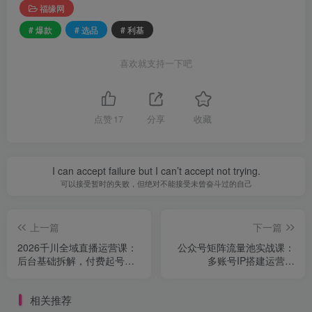
福缘网
# 爆款
# 选品
# 利基
喜欢就支持一下吧
点赞
17
分享
收藏
I can accept failure but I can’t accept not trying.
可以接受暂时的失败，但绝对不能接受未曾奋斗过的自己
上一篇
下一篇
2026千川全域直播运营课：
公众号矩阵流量池实战课：
后台基础拆解，付费起号追
多账号IP搭建运营，
投复盘赔付全套打法
DeepSeek批量产出入池爆
款完整体系
相关推荐