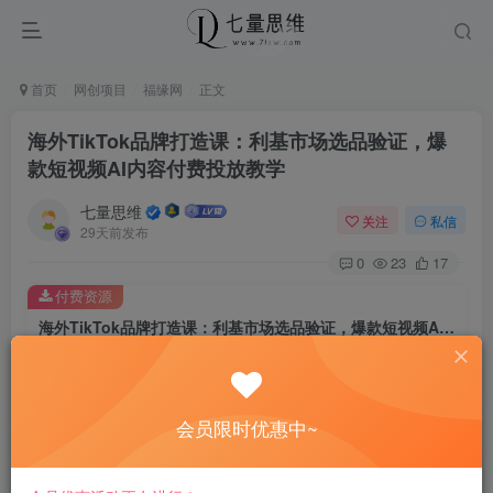
首页
网创项目
福缘网
正文
海外TikTok品牌打造课：利基市场选品验证，爆
款短视频AI内容付费投放教学
七量思维
关注
私信
29天前发布
0
23
17
付费资源
海外TikTok品牌打造课：利基市场选品验证，爆款短视频AI内容付费投放教学
此内容为付费资源，请付费后查看
8.8
￥
会员限时优惠中~
免费
免费
黄金会员
钻石会员
立即购买