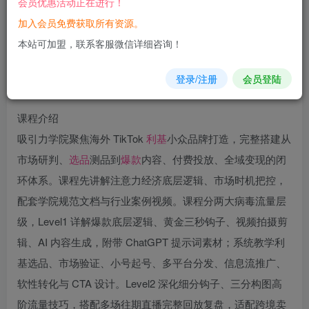
会员优惠活动正在进行！
加入会员免费获取所有资源。
您当前未登录！建议登陆后购买，可保存购买订单
本站可加盟，联系客服微信详细咨询！
登录/注册
会员登陆
课程介绍
吸引力学院聚焦海外 TikTok
利基
小众品牌打造，完整搭建从
市场研判、
选品
测品到
爆款
内容、付费投放、全域变现的闭
环体系。课程先讲解注意力经济底层逻辑、市场时机把控，
配套学院规范文档与行业案例视频。课程分两大病毒流量层
级，Level1 详解爆款底层逻辑、黄金三秒钩子、视频拍摄剪
辑、AI 内容生成，附带 ChatGPT 提示词素材；系统教学利
基选品、市场验证、小号起号、多平台分发、信息流推广、
软性转化与 CTA 设计。Level2 深化细分钩子、三分构图高
阶流量技巧，搭配多场往期直播完整回放复盘，适配跨境卖