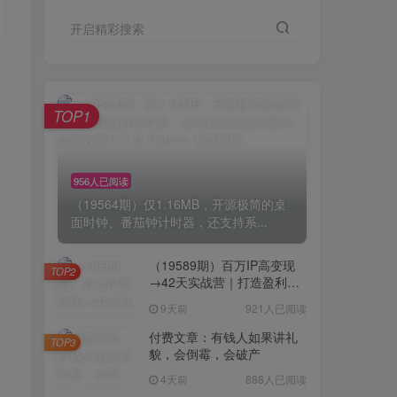
开启精彩搜索
TOP1
956人已阅读
（19564期）仅1.16MB，开源极简的桌
面时钟、番茄钟计时器，还支持系...
（19589期）百万IP高变现
TOP2
→42天实战营｜打造盈利赚
钱一人公司，全平台引流私
9天前
921人已阅读
域转化批量成交积累客户案
例
付费文章：有钱人如果讲礼
TOP3
貌，会倒霉，会破产
4天前
888人已阅读