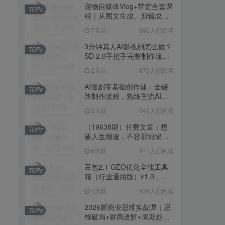
宠物自媒体Vlog+带货全套课
TOP4
程｜从图文生成、剪辑成片
到带货变现一站式教学
7天前
880人已阅读
3分钟真人AI影视剧怎么做？
TOP5
SD 2.0手把手完整制作流程
｜Higgsfield 14天SD 2.0/2.5
2天前
879人已阅读
无限生成
AI漫剧零基础创作课：全链
TOP6
路制作流程，熟练主流AI工
具高效产出漫剧成片
2天前
843人已阅读
（19638期）付费文章：想
TOP7
要人生顺遂，不容易坍塌，
要培养这6种爱好
6天前
841人已阅读
豆包2.1 GEO优化全能工具
TOP8
箱（行业通用版）v1.0，会
复制粘贴即可，无需技术背
4天前
839人已阅读
景
2026新商业思维实战课｜思
TOP9
维破局+财商进阶+周期趋势