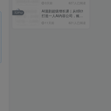
研判+创业落地+热门赛道深
3天前
827人已阅读
度解析全体系
AI漫剧超级增长课｜从0到1
TOP10
打造一人AI内容公司，账号
运营+漫剧制作+商业变现全
11天前
821人已阅读
流程实战