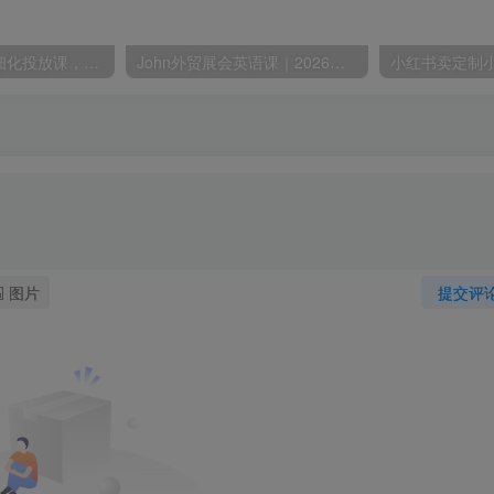
【精】本地推精细化投放课，财税行业获客增长实战，精准定向、成本控制、线索转化
John外贸展会英语课｜2026全套音频配套文档，13大业务模块加三类实景对话搞定外商洽谈沟通
图片
提交评