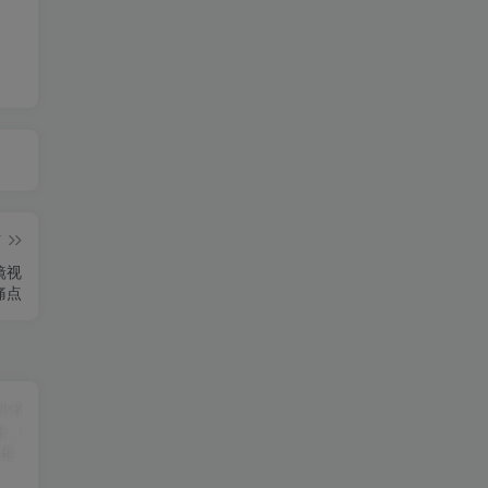
篇
镜视
痛点