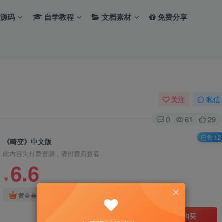
源码
自学教程
文档素材
免费分享
关注
私信
0
61
29
已售 12
《畸变》中文版
此内容为付费资源，请付费后查看
6.6
￥
免费
免费
黄金会员
钻石会员
立即购买