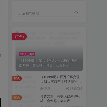
开启精彩搜索
TOP1
956人已阅读
的
（19564期）仅1.16MB，开源极简的桌
面时钟、番茄钟计时器，还支持系...
（19589期）百万IP高变现
TOP2
→42天实战营｜打造盈利赚
钱一人公司，全平台引流私
8天前
921人已阅读
域转化批量成交积累客户案
例
付费文章：有钱人如果讲礼
TOP3
貌，会倒霉，会破产