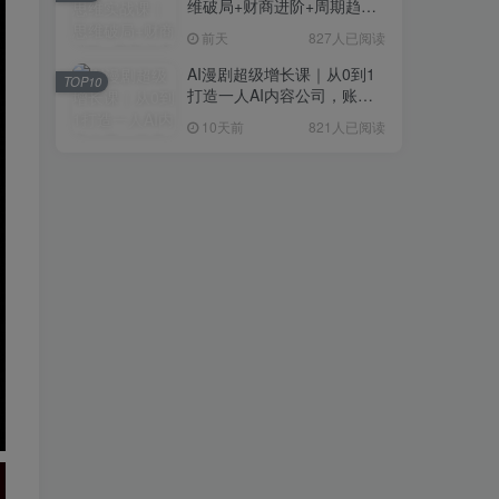
维破局+财商进阶+周期趋势
研判+创业落地+热门赛道深
前天
827人已阅读
度解析全体系
AI漫剧超级增长课｜从0到1
TOP10
打造一人AI内容公司，账号
运营+漫剧制作+商业变现全
10天前
821人已阅读
流程实战