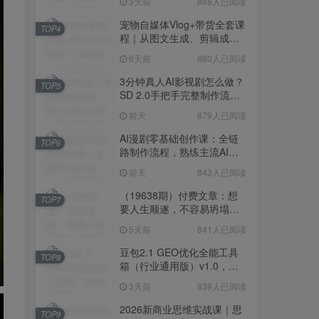
3天前
888人已阅读
宠物自媒体Vlog+带货全套课
TOP4
程｜从图文生成、剪辑成片
到带货变现一站式教学
6天前
880人已阅读
3分钟真人AI影视剧怎么做？
TOP5
SD 2.0手把手完整制作流程
｜Higgsfield 14天SD 2.0/2.5
前天
879人已阅读
无限生成
AI漫剧零基础创作课：全链
TOP6
路制作流程，熟练主流AI工
具高效产出漫剧成片
前天
843人已阅读
（19638期）付费文章：想
TOP7
要人生顺遂，不容易坍塌，
要培养这6种爱好
5天前
841人已阅读
豆包2.1 GEO优化全能工具
TOP8
箱（行业通用版）v1.0，会
复制粘贴即可，无需技术背
3天前
839人已阅读
景
2026新商业思维实战课｜思
TOP9