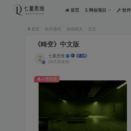
首页
网创项目
软件
首页
软件源码
游戏相关
正文
《畸变》中文版
七量思维
29天前发布
付费资源