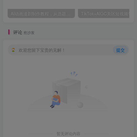
AI动画漫剧制作教程，从选题构思、分镜文案、AI绘图配音到剪映成片的完整创作流
Tik
评论
抢沙发
欢迎您留下宝贵的见解！
提交
暂无评论内容