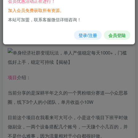
会员优惠活动正在进行！
加入会员免费获取所有资源。
您当前未登录！建议登陆后购买，可保存购买订单
本站可加盟，联系客服微信详细咨询！
单身经济社群变现玩法，单人产值稳定每天1000+，门槛
低
登录/注册
会员登陆
好
上手，稳定可持续【揭秘】
项目
介绍：
当前分享的是深耕半年之久的一个男粉细分赛道—小众思慕
圈，线下3个人的小团队，单月收益小10W
目前这个项目在我看来可大可小，小是这个项目下班平时做
做副业，一两个设备搭配几个账号，一天賺个小几百的，并
不是什么难事，因为流量相对于小白都很好做。