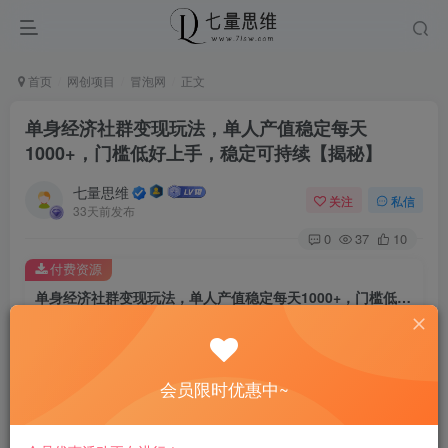
首页
网创项目
冒泡网
正文
单身经济社群变现玩法，单人产值稳定每天
1000+，门槛低好上手，稳定可持续【揭秘】
七量思维
关注
私信
33天前发布
0
37
10
付费资源
单身经济社群变现玩法，单人产值稳定每天1000+，门槛低好上手，稳定可持续【揭秘】
此内容为付费资源，请付费后查看
8.8
￥
会员限时优惠中~
免费
免费
黄金会员
钻石会员
立即购买