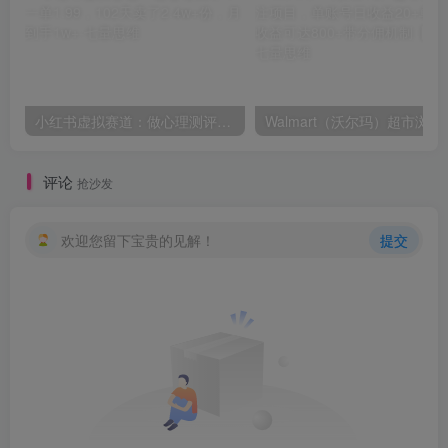
小红书虚拟赛道：做心理测评，一单1.99，102天卖了2.4w+份，月到手1w+
Walmart（沃尔玛）超市浏览标注
评论
抢沙发
欢迎您留下宝贵的见解！
提交