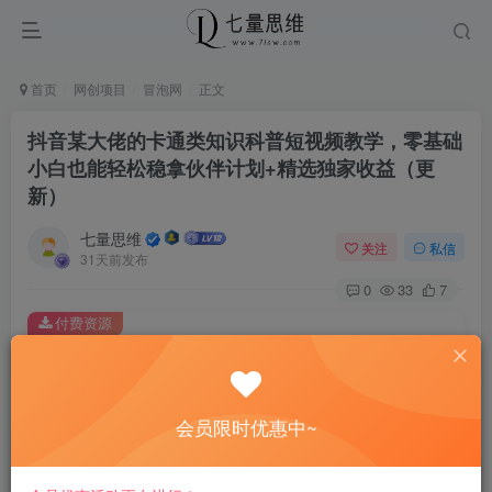
首页
网创项目
冒泡网
正文
抖音某大佬的卡通类知识科普短视频教学，零基础
小白也能轻松稳拿伙伴计划+精选独家收益（更
新）
七量思维
关注
私信
31天前发布
0
33
7
付费资源
抖音某大佬的卡通类知识科普短视频教学，零基础小白也能轻松稳拿伙伴计划+精选独家收益（更新）
此内容为付费资源，请付费后查看
8.8
会员限时优惠中~
￥
免费
免费
黄金会员
钻石会员