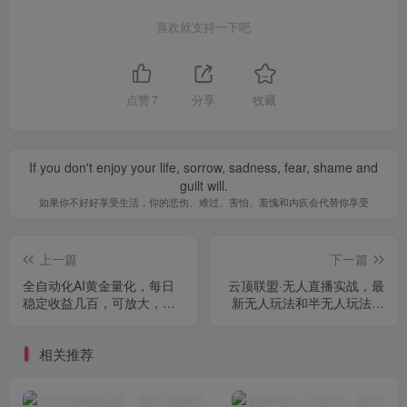
喜欢就支持一下吧
点赞
7
分享
收藏
If you don't enjoy your life, sorrow, sadness, fear, shame and
guilt will.
如果你不好好享受生活，你的悲伤、难过、害怕、羞愧和内疚会代替你享受
上一篇
下一篇
全自动化AI黄金量化，每日
云顶联盟·无人直播实战，最
稳定收益几百，可放大，可
新无人玩法和半无人玩法分
随时变现！【揭秘】
享，各种起号方式(更新26年
7月6日)
相关推荐