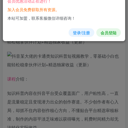
会员优惠活动正在进行！
立即购买
加入会员免费获取所有资源。
您当前未登录！建议登陆后购买，可保存购买订单
本站可加盟，联系客服微信详细咨询！
登录/注册
会员登陆
抖音
某大佬的卡通类知识
科普
短视频教学，零基础小白也能
轻松稳拿伙伴计划+精选独家收益（更新）
课程
介绍：
知识科普内容在抖音平台受众覆盖面广，用户粘性高，一直
是流量稳定且变现潜力出众的创作赛道。不少创作者有心入
局，却抓不住内容创作核心方向，不懂贴合平台精选审核标
准，制作的内容平淡乏味难以获得曝光，耗费时间精力却无
法转化实际收益。