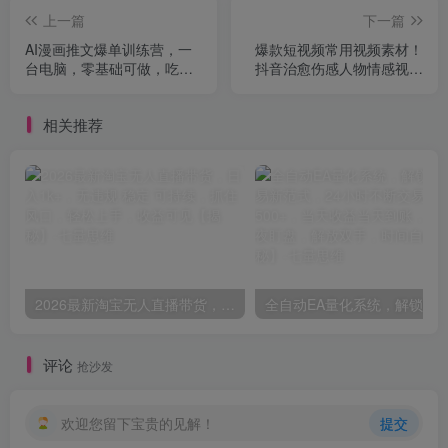
上一篇
下一篇
AI漫画推文爆单训练营，一
爆款短视频常用视频素材！
台电脑，零基础可做，吃透
抖音治愈伤感人物情感视频
百亿推文赛道红利，实现单
素材，400款合集，无声无
条作品收益1k+（更新
水印，视频感氛围拉满
相关推荐
0705）
2026最新淘宝无人直播带货，日入1k+，无违规·稳定·可持续，抓住风口，轻松上手，收益可见【揭秘】
评论
抢沙发
欢迎您留下宝贵的见解！
提交