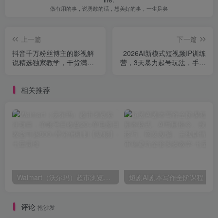
做有用的事，说勇敢的话，想美好的事，一生足矣
上一篇
下一篇
抖音千万粉丝博主的影视解
2026AI新模式短视频IP训练
说精选独家教学，干货满
营，3天暴力起号玩法，手把
满，掌握影视解说盈利密码
手教学AI不露脸带货爆单技
（更新）
巧（更新0706）
相关推荐
Walmart（沃尔玛）超市浏览标注项目，单账号日收益20+单电脑日收益可达800+带分佣机制【揭秘】
短剧AI剧本写作
评论
抢沙发