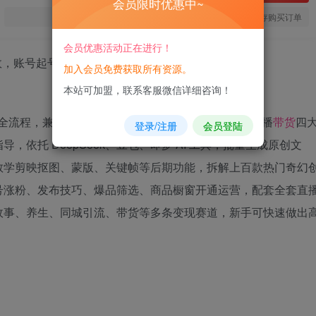
会员限时优惠中~
您当前未登录！建议登陆后购买，可保存购买订单
会员优惠活动正在进行！
加入会员免费获取所有资源。
本站可加盟，联系客服微信详细咨询！
全流程，兼顾 AI 内容制作、剪辑特效、账号运营、直播
带货
四
登录/注册
会员登陆
依托 DeepSeek、豆包、即梦 AI 工具，批量生成原创文
教学剪映抠图、蒙版、关键帧等后期功能，拆解上百款热门奇幻
号涨粉、发布技巧、爆品筛选、商品橱窗开通运营，配套全套直
故事、养生、同城引流、带货等多条变现赛道，新手可快速做出