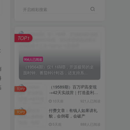
开启精彩搜索
TOP1
大
956人已阅读
（19564期）仅1.16MB，开源极简的桌
创
面时钟、番茄钟计时器，还支持系...
播
高
（19589期）百万IP高变现
TOP2
→42天实战营｜打造盈利赚
钱一人公司，全平台引流私
10天前
921人已阅读
域转化批量成交积累客户案
例
付费文章：有钱人如果讲礼
TOP3
貌，会倒霉，会破产
5天前
888人已阅读