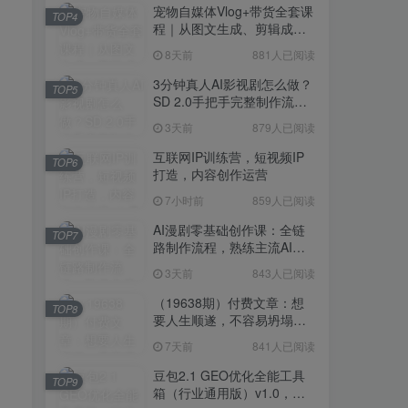
宠物自媒体Vlog+带货全套课
TOP4
程｜从图文生成、剪辑成片
到带货变现一站式教学
8天前
881人已阅读
3分钟真人AI影视剧怎么做？
TOP5
SD 2.0手把手完整制作流程
｜Higgsfield 14天SD 2.0/2.5
3天前
879人已阅读
无限生成
互联网IP训练营，短视频IP
TOP6
打造，内容创作运营
7小时前
859人已阅读
AI漫剧零基础创作课：全链
TOP7
路制作流程，熟练主流AI工
具高效产出漫剧成片
3天前
843人已阅读
（19638期）付费文章：想
TOP8
要人生顺遂，不容易坍塌，
要培养这6种爱好
7天前
841人已阅读
豆包2.1 GEO优化全能工具
TOP9
箱（行业通用版）v1.0，会