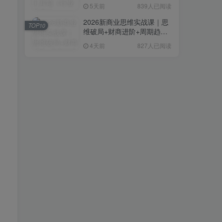
复制粘贴即可，无需技术背
5天前
839人已阅读
景
2026新商业思维实战课｜思
TOP10
维破局+财商进阶+周期趋势
研判+创业落地+热门赛道深
4天前
827人已阅读
度解析全体系