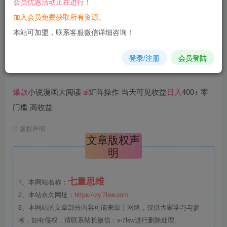
会员优惠活动正在进行！
加入会员免费获取所有资源。
您当前未登录！建议登陆后购买，可保存购买订单
本站可加盟，联系客服微信详细咨询！
登录/注册
会员登陆
爆款
小说漫画大阅读
ai
矩阵操作 当天可见收益
日入
400+ 零
门槛 高收益
©
版权声明
文章版权声
明
七量思维
1、本网站名称：
2、本站永久网址：
https://zy.7lsw.com
3、本网站的文章部分内容可能来源于网络，仅供大家学习与参
考，如有侵权，请联系站长微信：v-7lsw进行删除处理。