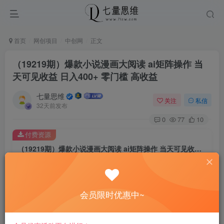
首页
网创项目
中创网
正文
（19219期）爆款小说漫画大阅读 ai矩阵操作 当
天可见收益 日入400+ 零门槛 高收益
七量思维
关注
私信
32天前发布
0
77
10
付费资源
（19219期）爆款小说漫画大阅读 ai矩阵操作 当天可见收益 日入400+ 零门槛 高收益
此内容为付费资源，请付费后查看
8.8
￥
会员限时优惠中~
免费
免费
黄金会员
钻石会员
立即购买