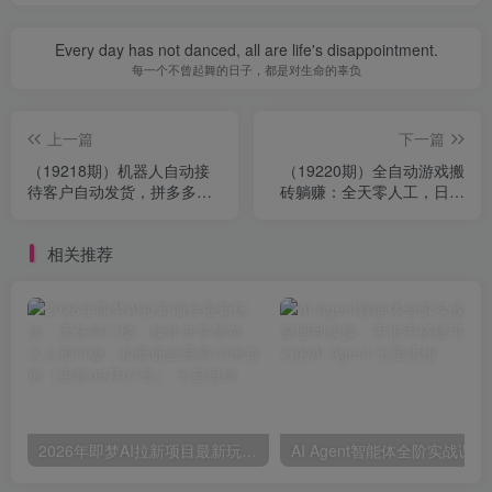
Every day has not danced, all are life's disappointment.
每一个不曾起舞的日子，都是对生命的辜负
上一篇
下一篇
（19218期）机器人自动接
（19220期）全自动游戏搬
待客户自动发货，拼多多虚
砖躺赚：全天零人工，日入
拟全套实操教学，普通人稳
几百元，可放大！
定月入 1-5W
相关推荐
2026年即梦AI拉新项目最新玩法，无任何门槛，操作非常简单，人人都可做，拉新佣金最高13米每单（更新08月07日）
AI Agent智