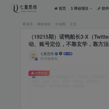
首页
网创项目
软件
首页
网创项目
中创网
正文
（19215期）诺鸭船长3·X（Tw
动、账号定位，不靠玄学，靠方法
七量思维
33天前发布
付费资源