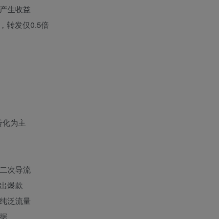
区产生收益
倍，转发仅0.5倍
转化为主
区二次导流
本出爆款
于纯泛流量
数据