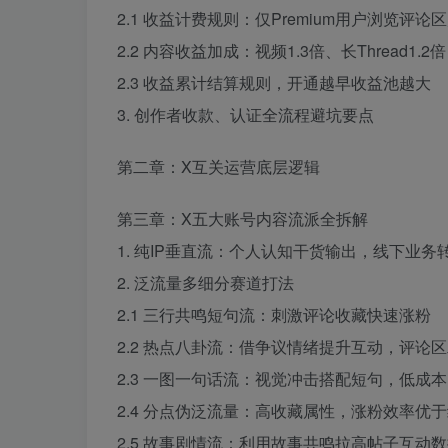
2.1 收益计费规则：仅Premium用户浏览评论
2.2 内容收益加成：视频1.3倍、长Thread1.2
2.3 收益累计结算规则，开通越早收益池越大
3. 创作者收款、认证全流程避坑要点
第二章：X互关运营底层逻辑
第三章：X五大账号内容流派全拆解
1. 纯IP垂直流：个人认知干货输出，线下业务
2. 泛流量多细分赛道打法
2.1 三行共鸣短句流：刺激评论收藏快速涨粉
2.2 热点八卦流：借争议情绪提升互动，评论
2.3 一图一句话流：视觉冲击搭配短句，低成
2.4 分点伪泛流量：高收藏属性，涨粉效率优
2.5 故事剧情流：利用故事共鸣拉高帖子互动