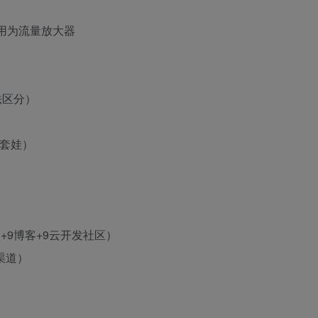
引用为流量放大器
法区分）
碑套娃）
+9博客+9云开发社区）
渠道）