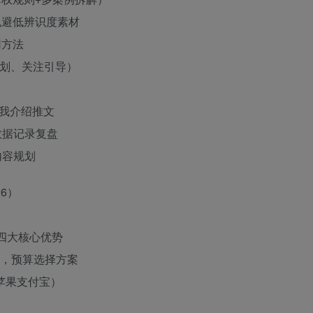
，规避低辨识度素材
用方法
规划、关注引导）
自我介绍推文
、数据记录复盘
内容规划
6）
化四大核心优势
重差异，预算选择方案
/苹果支付宝）