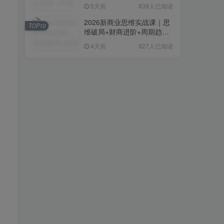
复制粘贴即可，无需技术背
5天前
839人已阅读
景
2026新商业思维实战课｜思
TOP10
维破局+财商进阶+周期趋势
研判+创业落地+热门赛道深
4天前
827人已阅读
度解析全体系