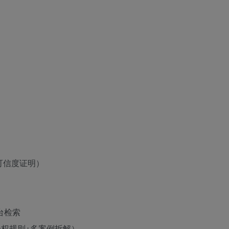
可信度证明）
台检索
外链降权规则+多案例拆解）