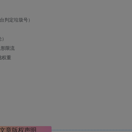
平台判定垃圾号）
论）
隐形限流
础权重
文章版权声明