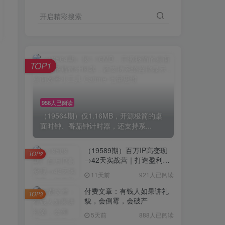
开启精彩搜索
TOP1
956人已阅读
（19564期）仅1.16MB，开源极简的桌
面时钟、番茄钟计时器，还支持系...
（19589期）百万IP高变现
TOP2
→42天实战营｜打造盈利赚
钱一人公司，全平台引流私
11天前
921人已阅读
域转化批量成交积累客户案
例
付费文章：有钱人如果讲礼
TOP3
貌，会倒霉，会破产
5天前
888人已阅读