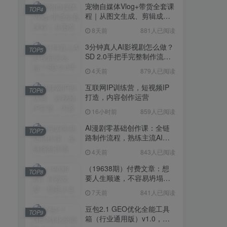
宠物自媒体Vlog+带货全套课
TOP4
程｜从图文生成、剪辑成片
到带货变现一站式教学
8天前
881人已阅读
3分钟真人AI影视剧怎么做？
TOP5
SD 2.0手把手完整制作流程
｜Higgsfield 14天SD 2.0/2.5
4天前
879人已阅读
无限生成
互联网IP训练营，短视频IP
TOP6
打造，内容创作运营
16小时前
859人已阅读
AI漫剧零基础创作课：全链
TOP7
路制作流程，熟练主流AI工
具高效产出漫剧成片
4天前
843人已阅读
（19638期）付费文章：想
TOP8
要人生顺遂，不容易坍塌，
要培养这6种爱好
7天前
841人已阅读
豆包2.1 GEO优化全能工具
TOP9
箱（行业通用版）v1.0，会