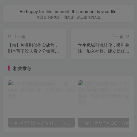
Be happy for this moment, this moment is your life.
享受当下的快乐，因为这一刻正是你的人生
上一篇
下一篇
【精】AI漫剧创作实战营，
学生私域引流转化，吸引关
剧本写了没人看？分镜画了
注、加入社群、建立信任、
不会动？这套课教你打通漫
完成转化
剧制作全链路，直接产出可
相关推荐
传播成品
小红书卖职场英语资料，一单39.8，卖了2w+份，到手79w+
【精】蔡梦熙AIGC全方位课，掌握AIGC核心能力，一键生