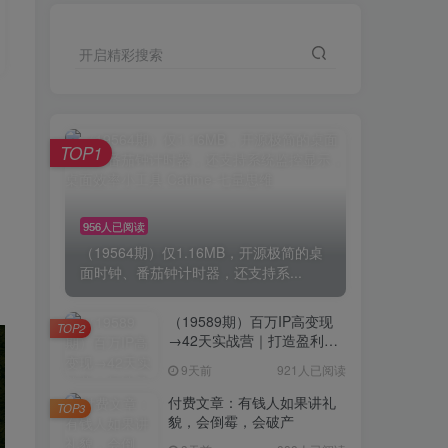
开启精彩搜索
TOP1
956人已阅读
（19564期）仅1.16MB，开源极简的桌
面时钟、番茄钟计时器，还支持系...
（19589期）百万IP高变现
TOP2
→42天实战营｜打造盈利赚
钱一人公司，全平台引流私
9天前
921人已阅读
域转化批量成交积累客户案
例
付费文章：有钱人如果讲礼
TOP3
貌，会倒霉，会破产