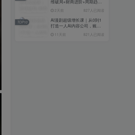
维破局+财商进阶+周期趋势
研判+创业落地+热门赛道深
2天前
827人已阅读
度解析全体系
AI漫剧超级增长课｜从0到1
TOP10
打造一人AI内容公司，账号
运营+漫剧制作+商业变现全
11天前
821人已阅读
流程实战