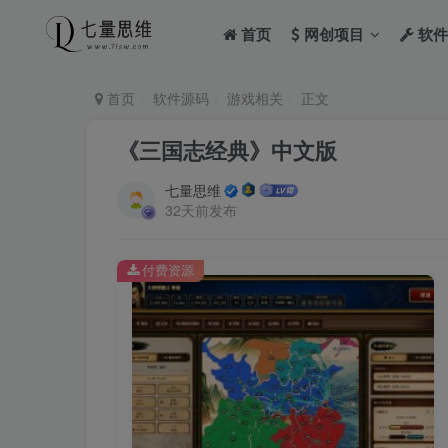
首页
网创项目
软件
首页
软件源码
游戏相关
正文
《三国志经典》中文版
七量思维
32天前发布
付费资源