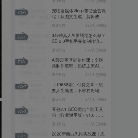
3天前
888人已阅读
宠物自媒体Vlog+带货全套课
TOP4
程｜从图文生成、剪辑成片
到带货变现一站式教学
6天前
880人已阅读
3分钟真人AI影视剧怎么做？
TOP5
SD 2.0手把手完整制作流程
｜Higgsfield 14天SD 2.0/2.5
2天前
879人已阅读
无限生成
AI漫剧零基础创作课：全链
TOP6
路制作流程，熟练主流AI工
具高效产出漫剧成片
2天前
843人已阅读
（19638期）付费文章：想
TOP7
要人生顺遂，不容易坍塌，
要培养这6种爱好
5天前
841人已阅读
豆包2.1 GEO优化全能工具
TOP8
箱（行业通用版）v1.0，会
复制粘贴即可，无需技术背
3天前
839人已阅读
景
2026新商业思维实战课｜思
TOP9