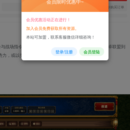
会员限时优惠中~
您当前未登录！建议登陆后购买，可保存购买订单
会员优惠活动正在进行！
加入会员免费获取所有资源。
本站可加盟，联系客服微信详细咨询！
与战场指令运营乱世的回合制大战略游戏。从189年反董卓联盟到
登录/注册
会员登陆
方势力，或以旁观模式静观历史的流转。