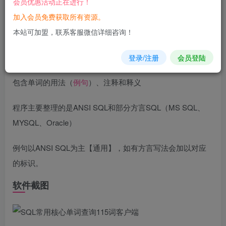
会员优惠活动正在进行！
您当前未登录！建议登陆后购买，可保存购买订单
加入会员免费获取所有资源。
软件介绍
本站可加盟，联系客服微信详细咨询！
基于有小伙伴想要学SQL帮他整理了基础的115个常用
单词
登录/注册
会员登陆
包含单词的用法（
例句
）、注释和释义
程序主要整理的是ANSI SQL和部分方言SQL（MS SQL、
MYSQL、Oracle）
例句以ANSI SQL为主【通用】，如有方言写法会加以对应
的标识。
软件截图