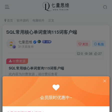
首页
软件源码
电脑软件
正文
SQL常用核心单词查询115词客户端
七量思维
关注
私信
31天前发布
0
38
27
付费资源
SQL常用核心单词查询115词客户端
此内容为付费资源，请付费后查看
8.8
￥
免费
免费
黄金会员
钻石会员
会员限时优惠中~
立即购买