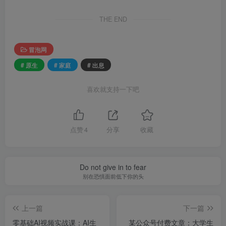
THE END
冒泡网
# 原生
# 家庭
# 出息
喜欢就支持一下吧
点赞
4
分享
收藏
Do not give in to fear
别在恐惧面前低下你的头
上一篇
下一篇
零基础AI视频实战课：AI生
某公众号付费文章：大学生