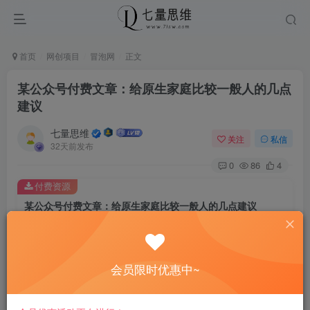
首页
网创项目
冒泡网
正文
某公众号付费文章：给原生家庭比较一般人的几点
建议
七量思维
关注
私信
32天前发布
0
86
4
付费资源
某公众号付费文章：给原生家庭比较一般人的几点建议
此内容为付费资源，请付费后查看
8.8
￥
会员限时优惠中~
免费
免费
黄金会员
钻石会员
立即购买