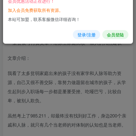
会员优惠活动正在进行！
加入会员免费获取所有资源。
您当前未登录！建议登陆后购买，可保存购买订单
本站可加盟，联系客服微信详细咨询！
某公众号付费文章：给
原生
家庭
比较一般人的几点建议
登录/注册
会员登陆
文章介绍：
我看了太多贫弱家庭出来的孩子没有家学和人脉等助力资
源，自己又很不善交际，靠努力做题留在城市的孩子，从学
生起到步入职场每一步都是屡屡受挫、吃哑巴亏，比较自
卑，被别人欺负。
虽然考上了985.211，却最终没有找到好工作，身边200个亲
戚和人脉，就只有几个当老师的对体制的认知也是当老师。