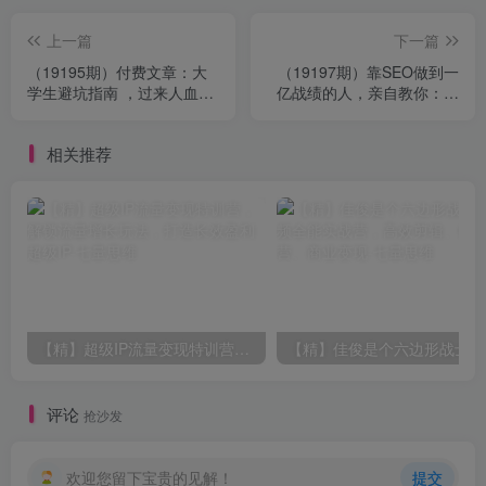
上一篇
下一篇
（19195期）付费文章：大
（19197期）靠SEO做到一
学生避坑指南 ，过来人血泪
亿战绩的人，亲自教你：什
经验，帮你少走弯路
么值得做，什么纯属浪费时
间【原创双语字幕】
相关推荐
【精】超级IP流量变现特训营，解锁流量增长玩法，打造长效盈利超级IP
评论
抢沙发
欢迎您留下宝贵的见解！
提交