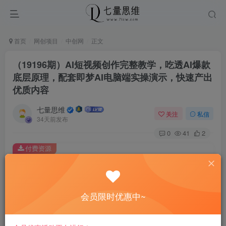
首页
网创项目
中创网
正文
（19196期）AI短视频创作完整教学，吃透AI爆款
底层原理，配套即梦AI电脑端实操演示，快速产出
优质内容
七量思维
关注
私信
34天前发布
0
41
2
付费资源
（19196期）AI短视频创作完整教学，吃透AI爆款底层原理，配套即梦AI电脑端实操演示，快速产出优质内容
此内容为付费资源，请付费后查看
8.8
会员限时优惠中~
￥
免费
免费
黄金会员
钻石会员