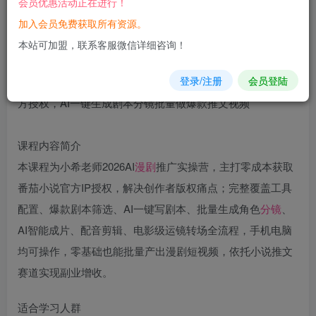
会员优惠活动正在进行！
立即购买
加入会员免费获取所有资源。
您当前未登录！建议登陆后购买，可保存购买订单
本站可加盟，联系客服微信详细咨询！
登录/注册
会员登陆
课程内容简介
本课程为小希老师2026AI
漫剧
推广实操营，主打零成本获取
番茄小说官方IP授权，解决创作者版权痛点；完整覆盖工具
配置、爆款剧本筛选、AI一键写剧本、批量生成角色
分镜
、
AI智能成片、配音剪辑、电影级运镜转场全流程，手机电脑
均可操作，零基础也能批量产出漫剧短视频，依托小说推文
赛道实现副业增收。
适合学习人群