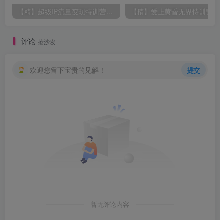
【精】超级IP流量变现特训营，解锁流量增长玩法，打造长效盈利超级IP
【精】爱上黄昏无
评论
抢沙发
欢迎您留下宝贵的见解！
提交
暂无评论内容