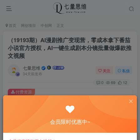
首页
网创项目
中创网
正文
（19193期）AI漫剧推广变现营，零成本拿下番茄
小说官方授权，AI一键生成剧本分镜批量做爆款推
文视频
七量思维
关注
私信
34天前发布
0
69
12
付费资源
（19193期）AI漫剧推广变现营，零成本拿下番茄小说官方授权，AI一键生成剧本分镜批量做爆款推文视频
此内容为付费资源，请付费后查看
8.8
会员限时优惠中~
￥
免费
免费
黄金会员
钻石会员