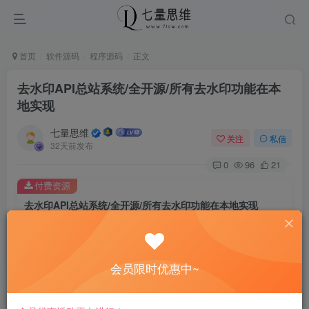
首页
软件源码
程序源码
正文
去水印API总站系统/全开源/所有去水印功能在本
地实现
七量思维
关注
私信
32天前发布
0
96
21
付费资源
去水印API总站系统/全开源/所有去水印功能在本地实现
此内容为付费资源，请付费后查看
8.8
￥
会员限时优惠中~
免费
免费
黄金会员
钻石会员
立即购买