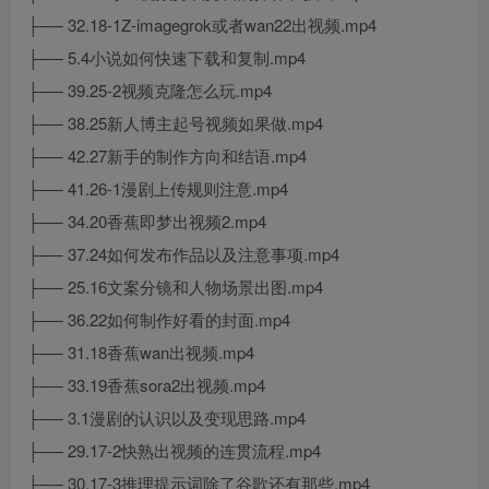
├── 32.18-1Z-imagegrok或者wan22出视频.mp4
├── 5.4小说如何快速下载和复制.mp4
├── 39.25-2视频克隆怎么玩.mp4
├── 38.25新人博主起号视频如果做.mp4
├── 42.27新手的制作方向和结语.mp4
├── 41.26-1漫剧上传规则注意.mp4
├── 34.20香蕉即梦出视频2.mp4
├── 37.24如何发布作品以及注意事项.mp4
├── 25.16文案分镜和人物场景出图.mp4
├── 36.22如何制作好看的封面.mp4
├── 31.18香蕉wan出视频.mp4
├── 33.19香蕉sora2出视频.mp4
├── 3.1漫剧的认识以及变现思路.mp4
├── 29.17-2快熟出视频的连贯流程.mp4
├── 30.17-3推理提示词除了谷歌还有那些.mp4