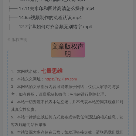
├── 17.11去水印和图片高清怎么操作.mp4
├── 14.9ai视频制作的流程认识.mp4
├── 12.7字幕如何对齐音频无别错字.mp4
©
版权声明
文章版权声
明
七量思维
1、本网站名称：
2、本站永久网址：
https://zy.7lsw.com
3、本网站的文章部分内容可能来源于网络，仅供大家学习与参
考，如有侵权，请联系站长微信：v-7lsw进行删除处理。
4、本站一切资源不代表本站立场，并不代表本站赞同其观点和对
其真实性负责。
5、本站一律禁止以任何方式发布或转载任何违法的相关信息，访
客发现请向站长举报
6、本站资源大多存储在云盘，如发现链接失效，请联系我们我们