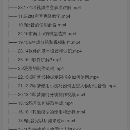
├── 28.17-1出视频注意事项讲解.mp4
├── 11.6-2tts声音克隆教学.mp4
├── 10.6配音的使用必看.mp4
├── 24.15市面上ai的模型选择.mp4
├── 19.13ai生成分镜和视频制作.mp4
├── 23.14软件的基本设置和认识.mp4
├── 26.16-1软件讲解2.mp4
├── 2.2漫剧的制作流程.mp4
├── 22.13-3即梦15秒提示词指令如何使用.mp4
├── 21.13-2即梦使用小技巧如何固定人物说话音色.mp4
├── 20.13-1即梦如何分镜制作视频.mp4
├── 18.12场景如何提取生成.mp4
├── 16.10-1其他模型的使用和选择.mp4
├── 13.8配音完以后如果过au.mp4
├── 15.10如何生成人物固定人物.mp4