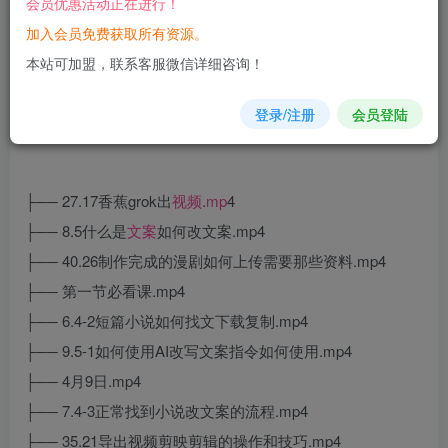
会员优惠活动正在进行！
加入会员免费获取所有资源。
您当前未登录！建议登陆后购买，可保存购买订单
本站可加盟，联系客服微信详细咨询！
登录/注册
会员登陆
├── 27.17香蕉grok出
视频
.
mp
4
├── 8.5什么是
文案
如何改文案.mp4
├── 40.26制作完成的漫剧如何上传需要那些资料.mp4
├── 第一节必看课.mp4
├── 6.4-2短篇小说如何找文下载复制.mp4
├── 9.5-1如何使用AI改写文案指令如何使用.mp4
├── 4月9日.mp4
├── 7.4-3正常找到小说改文案的流程.mp4
├── 35.21导出视频剪映剪辑的操作和技巧.mp4