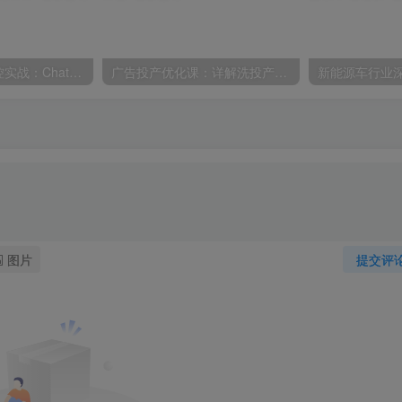
AI自动化电脑操控实战：ChatGPT搭配Codex，一键指令远程自动操控电脑完成工作
广告投产优化课：详解洗投产核心手法，落地多场景投放提效增收方案
图片
提交评