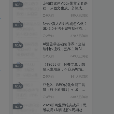
宠物自媒体Vlog+带货全套课
TOP4
程｜从图文生成、剪辑成片
到带货变现一站式教学
6天前
880人已阅读
3分钟真人AI影视剧怎么做？
TOP5
SD 2.0手把手完整制作流程
｜Higgsfield 14天SD 2.0/2.5
2天前
879人已阅读
无限生成
AI漫剧零基础创作课：全链
TOP6
路制作流程，熟练主流AI工
具高效产出漫剧成片
2天前
843人已阅读
（19638期）付费文章：想
TOP7
要人生顺遂，不容易坍塌，
要培养这6种爱好
5天前
841人已阅读
豆包2.1 GEO优化全能工具
TOP8
箱（行业通用版）v1.0，会
复制粘贴即可，无需技术背
3天前
839人已阅读
景
2026新商业思维实战课｜思
TOP9
维破局+财商进阶+周期趋势