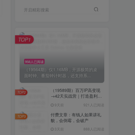
开启精彩搜索
TOP1
956人已阅读
（19564期）仅1.16MB，开源极简的桌
面时钟、番茄钟计时器，还支持系...
（19589期）百万IP高变现
TOP2
→42天实战营｜打造盈利赚
钱一人公司，全平台引流私
9天前
921人已阅读
域转化批量成交积累客户案
例
付费文章：有钱人如果讲礼
TOP3
貌，会倒霉，会破产
3天前
888人已阅读