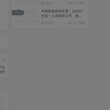
研判+创业落地+热门赛道深
2天前
827人已阅读
度解析全体系
AI漫剧超级增长课｜从0到1
TOP10
打造一人AI内容公司，账号
运营+漫剧制作+商业变现全
11天前
821人已阅读
流程实战
篇
平台
教学