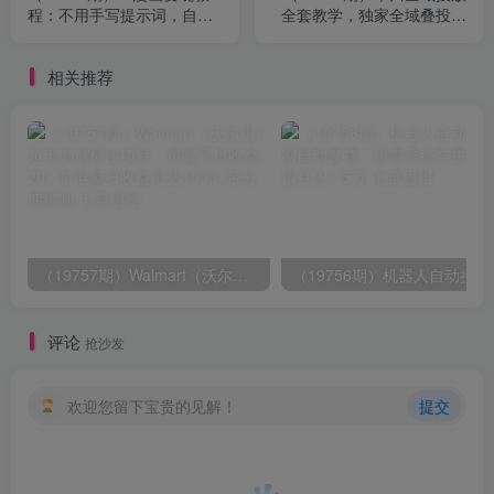
程：不用手写提示词，自动
全套教学，独家全域叠投抢
生成脚本文案，一份伙伴计
量玩法，搭配抖+投流，解决
划万播5-10块，一条爆款推
计划消耗慢不起量难题
相关推荐
文收益上万
（19757期）Walmart（沃尔玛）超市浏览标注项目，单账号日收益20+ 单电脑日收益可达1000+带分佣机制
（19756期）
评论
抢沙发
欢迎您留下宝贵的见解！
提交