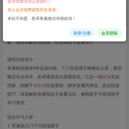
会员优惠活动正在进行！
立即购买
加入会员免费获取所有资源。
您当前未登录！建议登陆后购买，可保存购买订单
本站可加盟，联系客服微信详细咨询！
登录/注册
会员登陆
课程内容简介
本课程由拥有6年实操经验、
千川
首批博主峰教练主讲，摒弃
晦涩专业话术，采用通俗直白授课形式，汇总一线
投放
实战
经验，拆解千川
全域
投放逻辑，精讲直播间单品、多品投放
技巧，深度解析直播商品卡放量玩法，兼顾新手与资深投手
学习需求。
适合学习人群
1. 零基础入门千川投放新手