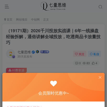
首页
网创项目
中创网
正文
（19171期）2026千川投放实战课｜6年一线操盘
经验拆解，通俗讲解全域投放，吃透商品卡放量技
巧
七量思维
关注
私信
35天前发布
0
83
4
付费资源
（19171期）2026千川投放实战课｜6年一线操盘经验拆解，通俗讲解全域投放，吃透商品卡放量技巧
此内容为付费资源，请付费后查看
8.8
会员限时优惠中~
￥
免费
免费
黄金会员
钻石会员