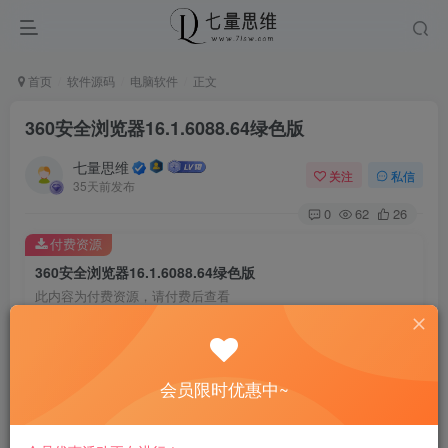
首页
软件源码
电脑软件
正文
360安全浏览器16.1.6088.64绿色版
七量思维
关注
私信
35天前发布
0
62
26
付费资源
360安全浏览器16.1.6088.64绿色版
此内容为付费资源，请付费后查看
8.8
￥
免费
免费
黄金会员
钻石会员
会员限时优惠中~
立即购买