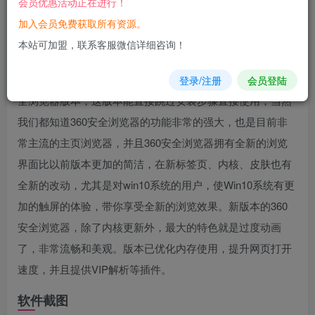
会员优惠活动正在进行！
您当前未登录！建议登陆后购买，可保存购买订单
加入会员免费获取所有资源。
软件介绍
本站可加盟，联系客服微信详细咨询！
360
安全
浏览器
便携版是一款不用安装下载即可使用的360安
登录/注册
会员登陆
全浏览器版本，这版本能直接跳过安装步骤直接使用，当然
我们都知道360安全浏览器的功能非常的强大，也是目前非
常主流的主页浏览器，并且360安全浏览器拥有全新的浏览
界面比以前版本更加的简洁，在新标签页、内核、皮肤也有
全新的改动，尤其是对win10系统的用户，使Win10系统有更
加的触屏的体验，带你享受全新的浏览效果。新版本的360
安全浏览器，除了内核更新外，最大的特色就是过度动画
了，非常流畅和美观。版本已优化内存使用，提升网页打开
速度，并且提供VIP解析等插件。
软件截图