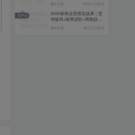
复制粘贴即可，无需技术背
4天前
839人已阅读
景
2026新商业思维实战课｜思
TOP10
维破局+财商进阶+周期趋势
研判+创业落地+热门赛道深
4天前
827人已阅读
度解析全体系