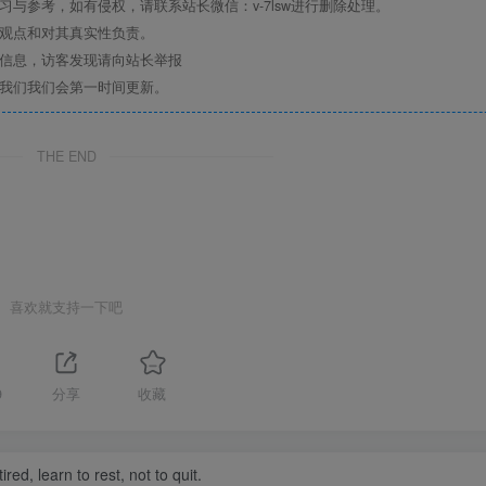
与参考，如有侵权，请联系站长微信：v-7lsw进行删除处理。
其观点和对其真实性负责。
关信息，访客发现请向站长举报
系我们我们会第一时间更新。
THE END
喜欢就支持一下吧
9
分享
收藏
tired, learn to rest, not to quit.