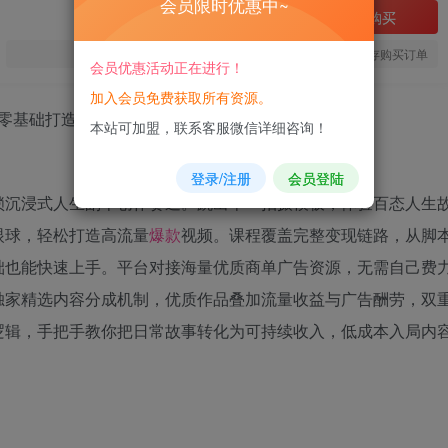
会员限时优惠中~
立即购买
您当前未登录！建议登陆后购买，可保存购买订单
会员优惠活动正在进行！
加入会员免费获取所有资源。
本站可加盟，联系客服微信详细咨询！
登录/注册
会员登陆
锁沉浸式人生副本创作赛道。跳出单一拍摄模板，体验百态人生
眼球，轻松打造高流量
爆款
视频。课程覆盖完整变现链路，从脚
础也能快速上手。平台对接海量优质商单广告资源，无需自己费
独家精选内容分成机制，优质作品叠加流量收益与广告酬劳，双
逻辑，手把手教你把日常故事转化为可持续收入，低成本入局内
。