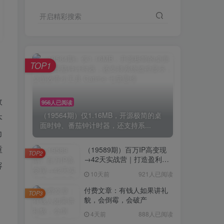
开启精彩搜索
TOP1
故
956人已阅读
（19564期）仅1.16MB，开源极简的桌
本
面时钟、番茄钟计时器，还支持系...
力
重
（19589期）百万IP高变现
TOP2
→42天实战营｜打造盈利赚
容
钱一人公司，全平台引流私
10天前
921人已阅读
域转化批量成交积累客户案
例
付费文章：有钱人如果讲礼
TOP3
貌，会倒霉，会破产
4天前
888人已阅读