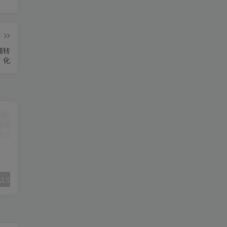
篇
铺转
化
AIGC新媒体实战全能课｜AI工具入门、短视频全流程制作、主流绘图软件实操、数字人商业视频落地教程
AI视频全能大师实战课｜全赛道AI短视频制作、特效创作、场景变现零基础全套教程