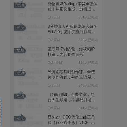
宠物自媒体Vlog+带货全套课
TOP4
程｜从图文生成、剪辑成片
到带货变现一站式教学
7天前
881人已阅读
3分钟真人AI影视剧怎么做？
TOP5
SD 2.0手把手完整制作流程
｜Higgsfield 14天SD 2.0/2.5
3天前
879人已阅读
无限生成
互联网IP训练营，短视频IP
TOP6
打造，内容创作运营
2小时前
859人已阅读
AI漫剧零基础创作课：全链
TOP7
路制作流程，熟练主流AI工
具高效产出漫剧成片
3天前
843人已阅读
（19638期）付费文章：想
TOP8
要人生顺遂，不容易坍塌，
要培养这6种爱好
6天前
841人已阅读
豆包2.1 GEO优化全能工具
TOP9
箱（行业通用版）v1.0，会