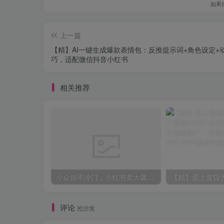
如果
上一篇
【精】AI一键生成爆款表情包：反推提示词+角色设定+
巧，适配微信抖音小红书
相关推荐
小众但不冷门，小红书卖大疆滤镜参数，一单39，321天卖了1.7w+份，到手66w+
评论
抢沙发