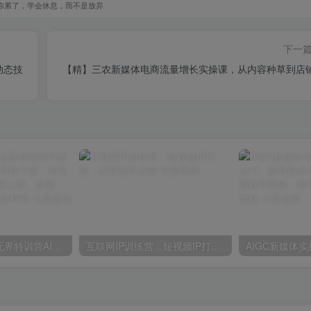
你累了，学会休息，而不是放弃
下一
动态技
【精】三农新媒体电商流量增长实操课，从内容种草到店
【精】爱上黄昏无界特训营AI推广实战7月27-30杭州线下课，淘宝天猫AI推广、直通车人群、全套PPT SOP思维导图资料包
互联网IP训练营，短视频IP打造，内容创作运营