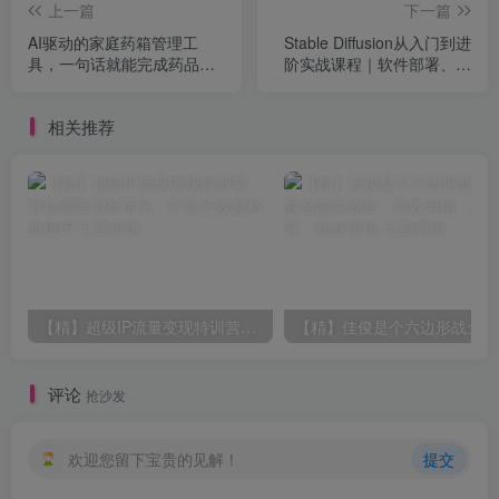
上一篇
下一篇
AI驱动的家庭药箱管理工
Stable Diffusion从入门到进
具，一句话就能完成药品录
阶实战课程｜软件部署、模
入和查找，已制作Win系统
型运用、提示词精修、Lora
包，Open MedKit
炼丹、AI图文视频全能落地
相关推荐
教程
【精】超级IP流量变现特训营，解锁流量增长玩法，打造长效盈利超级IP
评论
抢沙发
欢迎您留下宝贵的见解！
提交