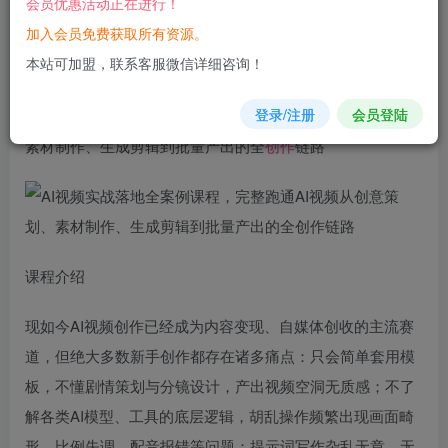
会员优惠活动正在进行！
立即购买
加入会员免费获取所有资源。
您当前未登录！建议登陆后购买，可保存购买订单
本站可加盟，联系客服微信详细咨询！
登录/注册
会员登陆
AI
视频
实战落地全案例课程，完整跑通AI视频从创意策划、
素材制作、生成剪辑到批量产出的全
创作
链路
课程介绍
现如今AI视频创作已经成为内容变现、自媒体创收的主流赛
道，但绝大多数新手创作都存在诸多痛点：只会简单套用模
板，不懂剧情策划与分镜设计，产出视频空洞无质感；不了
解各类AI模型、工具的底层逻辑，胡乱操作频繁出现画面畸
形、比例失调、配音报错等问题；提示词写作杂乱无章，无