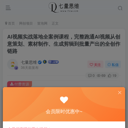
首页
网创项目
冒泡网
正文
AI视频实战落地全案例课程，完整跑通AI视频从创
意策划、素材制作、生成剪辑到批量产出的全创作
链路
七量思维
关注
私信
36天前发布
0
69
19
付费资源
AI视频实战落地全案例课程，完整跑通AI视频从创意策划、素材制作、生成剪辑到批量产出的全创作链路
此内容为付费资源，请付费后查看
8.8
会员限时优惠中~
￥
免费
免费
黄金会员
钻石会员