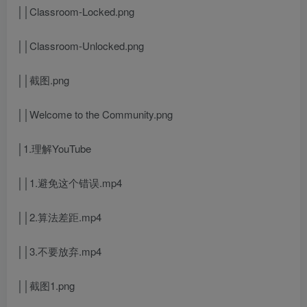
││Classroom-Locked.png
││Classroom-Unlocked.png
││截图.png
││Welcome to the Community.png
│1.理解YouTube
││1.避免这个错误.mp4
││2.算法差距.mp4
││3.不要放弃.mp4
││截图1.png