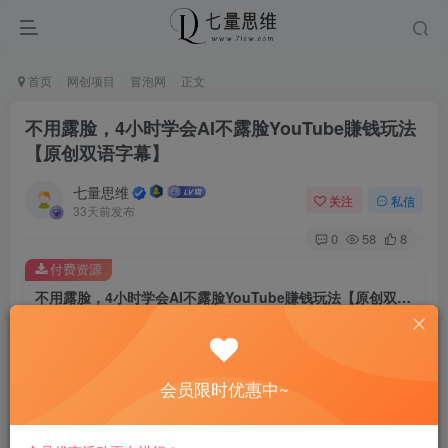
首页
网创项目
冒泡网
正文
不用露脸，4小时学会AI不露脸YouTube賺钱玩法
【原创双语字幕】
七量思维
关注
私信
33天前发布
0
58
8
付费资源
不用露脸，4小时学会AI不露脸YouTube賺钱玩法【原创双语字幕】
此内容为付费资源，请付费后查看
8.8
￥
会员限时优惠中~
免费
免费
黄金会员
钻石会员
立即购买