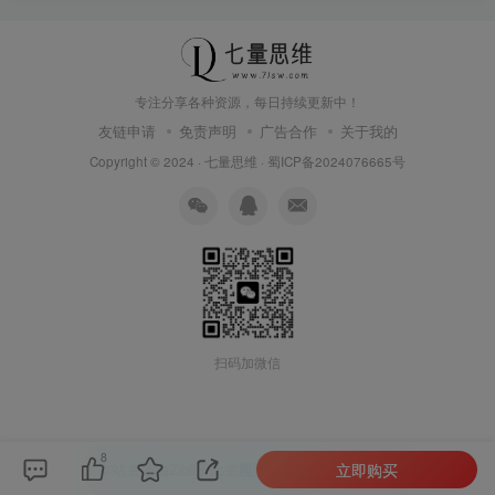
专注分享各种资源，每日持续更新中！
友链申请
免责声明
广告合作
关于我的
Copyright © 2024 ·
七量思维
·
蜀ICP备2024076665号
扫码加微信
8
立即购买
本站主题由Zibll子比主题强力驱动
联系作者