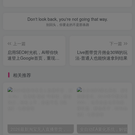
Don't look back, you're not going that way.
别回头，你要走的不是那条路
上一篇
下一篇
启用SEO时光机，AI帮你快
Live图带货月佣金30W的玩
速登上Google首页，重现早
法-普通人也能快速拿到结果
期SEO的高效红利【原创双
语字幕】
相关推荐
2026最新淘宝无人直播带货，日入1k+，无违规·稳定·可持续，抓住风口，轻松上手，收益可见【揭秘】