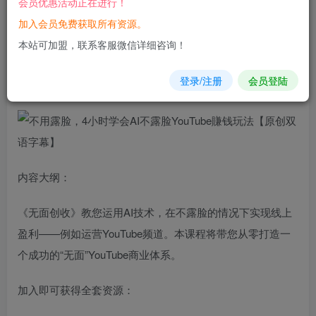
会员优惠活动正在进行！
加入会员免费获取所有资源。
您当前未登录！建议登陆后购买，可保存购买订单
本站可加盟，联系客服微信详细咨询！
不用
露脸
，4小时学会AI不露脸YouTube賺钱玩法【原创双语
登录/注册
会员登陆
字幕】
内容大纲：
《无面创收》教您运用AI技术，在不露脸的情况下实现线上
盈利——例如运营YouTube频道。本课程将带您从零打造一
个成功的“无面”YouTube商业体系。
加入即可获得全套资源：