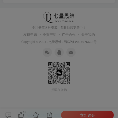
专注分享各种资源，每日持续更新中！
友链申请
免责声明
广告合作
关于我的
Copyright © 2024 ·
七量思维
·
蜀ICP备2024076665号
扫码加微信
15
立即购买
本站主题由Zibll子比主题强力驱动
联系作者