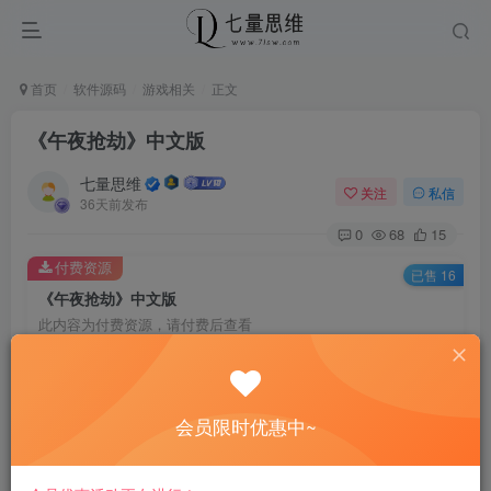
首页
软件源码
游戏相关
正文
《午夜抢劫》中文版
七量思维
关注
私信
36天前发布
0
68
15
付费资源
已售 16
《午夜抢劫》中文版
此内容为付费资源，请付费后查看
6.6
￥
免费
免费
黄金会员
钻石会员
会员限时优惠中~
立即购买