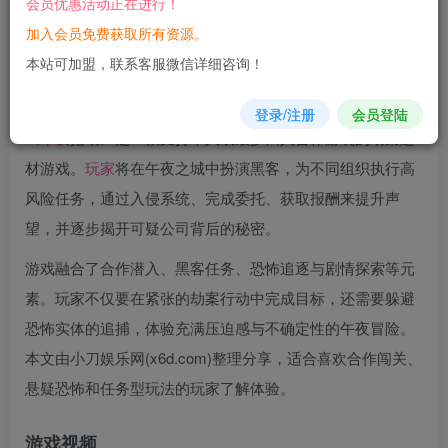
会员优惠活动正在进行！
您当前未登录！建议登陆后购买，可保存购买订单
加入会员免费获取所有资源。
本站可加盟，联系客服微信详细咨询！
游戏
介绍
登录/注册
会员登陆
《
午夜
抢劫》是一款支持单人或最多四人合作游玩的劫案题
材游戏。
玩家
将在午夜之城中扮演黑客，为不同组织执行高
风险任务，通过入侵系统、完成委托、获取报酬来提升声
望，并逐步揭开可疑公司背后的秘密。
游戏融合了合作潜入、黑客任务、恐怖追逐与剧情探索等元
素。玩家不仅要在紧张的劫案行动中完成目标，还需要躲避
恐怖实体的追捕，体验充满压迫感与不确定性的午夜冒险。
本文由小刀娱乐网(x6d.com)整理分享，适合喜欢合作闯关、
悬疑恐怖和任务型玩法的玩家了解体验。
游戏视频