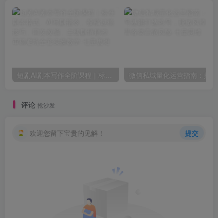
短剧AI剧本写作全阶课程｜标准剧本格式、AI写剧指令、投稿过稿技巧、网文改编、主线剧情把控、审稿避坑全套实操教学
微信
评论
抢沙发
欢迎您留下宝贵的见解！
提交