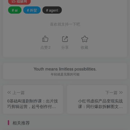
福缘网
# ai
# 外贸
# agent
喜欢就支持一下吧
点赞
2
分享
收藏
Youth means limitless possibilities.
年轻就是无限的可能
上一篇
下一篇
0基础AI漫剧制作课：出片技
小红书虚拟产品变现实战
巧剪辑运营，起号创作付费
课：同行爆款拆解图文起
变现
号，低风险引流合规带货教
程
相关推荐