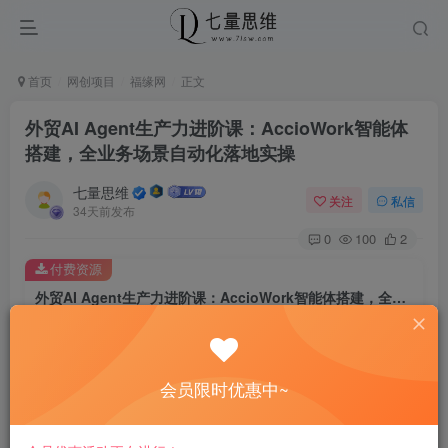
首页
网创项目
福缘网
正文
外贸AI Agent生产力进阶课：AccioWork智能体
搭建，全业务场景自动化落地实操
七量思维
关注
私信
34天前发布
0
100
2
付费资源
外贸AI Agent生产力进阶课：AccioWork智能体搭建，全业务场景自动化落地实操
此内容为付费资源，请付费后查看
8.8
￥
会员限时优惠中~
免费
免费
黄金会员
钻石会员
立即购买