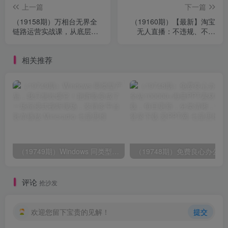
上一篇
下一篇
（19158期）万相台无界全
（19160期）【最新】淘宝
链路运营实战课，从底层逻
无人直播：不违规、不封
辑到数据复盘，一套标准化
号，直播42小时狂卖14万，
投放落地流程
下半年流量起飞，还能批量
相关推荐
矩阵操作！
（19749期）Windows 同类型产品，我只想吹爆它！把听歌变成了一场沉浸式视听现场，支持多平台歌单播放 Mineradio
（19748期）免费良心
评论
抢沙发
欢迎您留下宝贵的见解！
提交