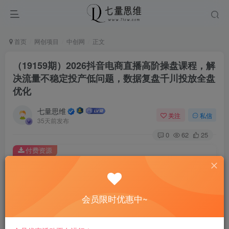
首页
网创项目
中创网
正文
（19159期）2026抖音电商直播高阶操盘课程，解
决流量不稳定投产低问题，数据复盘千川投放全盘
优化
七量思维
关注
私信
35天前发布
0
62
25
付费资源
（19159期）2026抖音电商直播高阶操盘课程，解决流量不稳定投产低问题，数据复盘千川投放全盘优化
此内容为付费资源，请付费后查看
8.8
会员限时优惠中~
￥
免费
免费
黄金会员
钻石会员