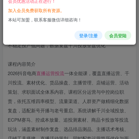
会员优惠活动正在进行！
立即购买
加入会员免费获取所有资源。
您当前未登录！建议登陆后购买，可保存购买订单
本站可加盟，联系客服微信详细咨询！
登录/注册
会员登陆
课程内容简介
2026抖音电商
直播
运营
投流
一体全能课，覆盖直播运营、千
川投流、素材优化、货品操盘、主播管理、店铺运营、活动
策划、求职面试全体系内容。课程区分运营与中控岗位职
责，依托五维四率模型、流量渠道、人群资产做精细化数据
复盘，适配新号开播与老号重启。系统讲解千川全域投放、
ECPM赛马、控成本放量、追投测素材、商品卡投放等投流
玩法，涵盖素材制作复盘、选品排品测品、主播话术考核、
店铺工具搭建、直播活动策划，同时配套运营简历优化与面