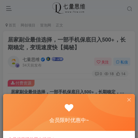
首页
网创项目
冒泡网
正文
居家副业最佳选择，一部手机保底日入500+，长
期稳定，变现速度快【揭秘】
七量思维
关注
私信
34天前发布
0
18
14
付费资源
居家副业最佳选择，一部手机保底日入500+，长期稳定，变现速度快【揭秘】
此内容为付费资源，请付费后查看
8.8
￥
会员限时优惠中~
免费
免费
黄金会员
钻石会员
立即购买