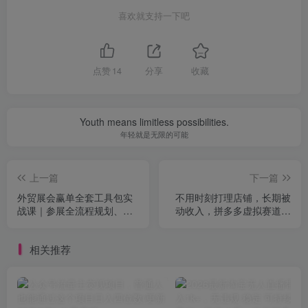
喜欢就支持一下吧
点赞
14
分享
收藏
Youth means limitless possibilities.
年轻就是无限的可能
上一篇
下一篇
外贸展会赢单全套工具包实
不用时刻打理店铺，长期被
战课｜参展全流程规划、线
动收入，拼多多虚拟赛道月
上预热邀约、现场谈单话
入1W到3W【揭秘】
术、展后客户跟进复盘完整
相关推荐
落地教程