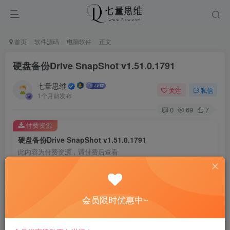
首页
软件源码
电脑软件
正文
硬盘备份Drive SnapShot v1.51.0.1791
七量思维
关注
私信
1个月前发布
0
69
7
付费资源
硬盘备份Drive SnapShot v1.51.0.1791
此内容为付费资源，请付费后查看
8.8
￥
免费
免费
黄金会员
钻石会员
会员限时优惠中~
立即购买