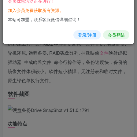
会员优惠活动正在进行！
您当前未登录！建议登陆后购买，可保存购买订单
加入会员免费获取所有资源。
软件介绍
本站可加盟，联系客服微信详细咨询！
Drive SnapShot，小巧强大的系统热
备份
利器，德国
硬盘
备
登录/注册
会员登陆
份还原工具。支持磁盘卷热备份还原、差异备份, 增量备份,
异机还原, 远程备份, RAID磁盘阵列, 挂载映像
文件
映射虚拟
驱动器, 生成哈希文件, 命令行操作等，备份速度快，备份的
镜像文件体积较小。软件短小精悍，无注册表和临时文件，
原生绿色单执行文件。
软件截图
功能特点