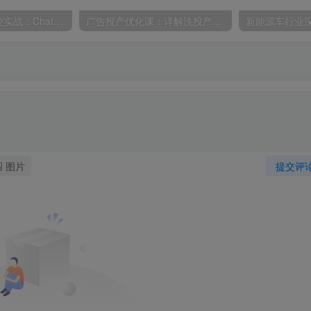
AI自动化电脑操控实战：ChatGPT搭配Codex，一键指令远程自动操控电脑完成工作
广告投产优化课：详解洗投产核心手法，落地多场景投放提效增收方案
图片
提交评