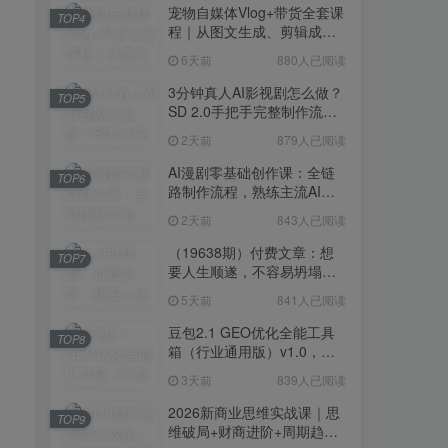
宠物自媒体Vlog+带货全套课
TOP4
程｜从图文生成、剪辑成片
到带货变现一站式教学
6天前
880人已阅读
3分钟真人AI影视剧怎么做？
TOP5
SD 2.0手把手完整制作流程
｜Higgsfield 14天SD 2.0/2.5
2天前
879人已阅读
无限生成
AI漫剧零基础创作课：全链
TOP6
路制作流程，熟练主流AI工
具高效产出漫剧成片
2天前
843人已阅读
（19638期）付费文章：想
TOP7
要人生顺遂，不容易坍塌，
要培养这6种爱好
5天前
841人已阅读
豆包2.1 GEO优化全能工具
TOP8
箱（行业通用版）v1.0，会
复制粘贴即可，无需技术背
3天前
839人已阅读
景
2026新商业思维实战课｜思
TOP9
维破局+财商进阶+周期趋势