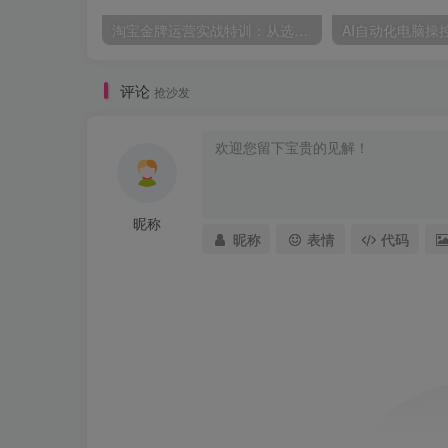
淘宝金牌运营实战特训：从选品推广落地爆款打造，店铺运营全链路拆解
评论
抢沙发
昵称
昵称
表情
代码