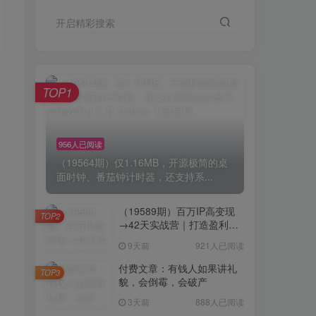
开启精彩搜索
TOP1
956人已阅读
（19564期）仅1.16MB，开源极简的桌
面时钟、番茄钟计时器，还支持系...
（19589期）百万IP高变现
TOP2
→42天实战营｜打造盈利赚
钱一人公司，全平台引流私
9天前
921人已阅读
域转化批量成交积累客户案
例
付费文章：有钱人如果讲礼
TOP3
貌，会倒霉，会破产
3天前
888人已阅读