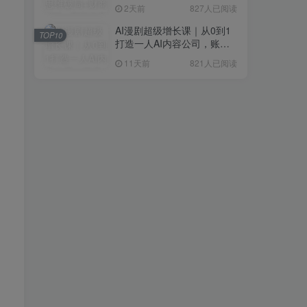
研判+创业落地+热门赛道深
2天前
827人已阅读
度解析全体系
AI漫剧超级增长课｜从0到1
TOP10
打造一人AI内容公司，账号
运营+漫剧制作+商业变现全
11天前
821人已阅读
流程实战