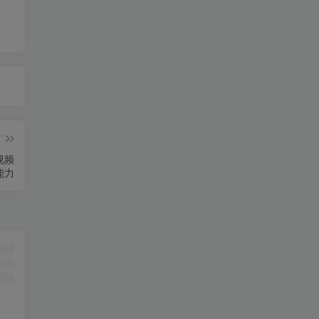
篇
视频
能力