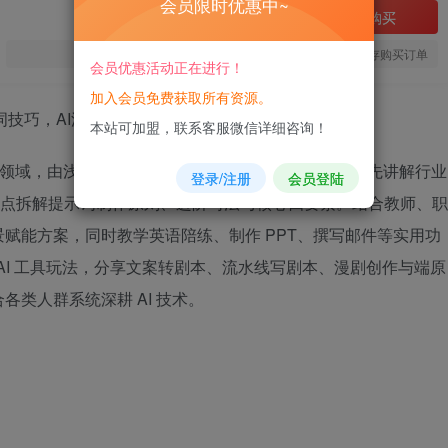
会员限时优惠中~
立即购买
您当前未登录！建议登陆后购买，可保存购买订单
会员优惠活动正在进行！
加入会员免费获取所有资源。
本站可加盟，联系客服微信详细咨询！
GC 前沿领域，由浅入深完成从理论到实战的全面教学。课程先讲解行业
登录/注册
会员登陆
理，重点拆解提示词制作原则、进阶写法与核心四要素。结合教师、职
赋能方案，同时教学英语陪练、制作 PPT、撰写邮件等实用功
 AI 工具玩法，分享文案转剧本、流水线写剧本、漫剧创作与端原
类人群系统深耕 AI 技术。