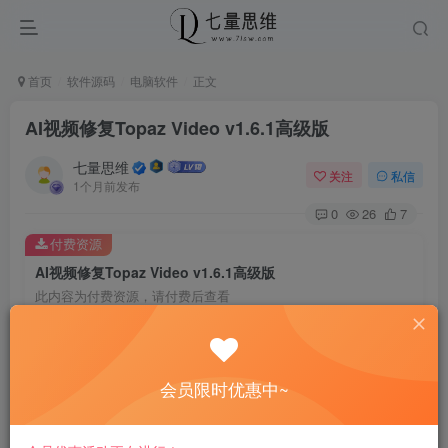
首页
软件源码
电脑软件
正文
AI视频修复Topaz Video v1.6.1高级版
七量思维
关注
私信
1个月前发布
0
26
7
付费资源
AI视频修复Topaz Video v1.6.1高级版
此内容为付费资源，请付费后查看
8.8
￥
免费
免费
黄金会员
钻石会员
会员限时优惠中~
立即购买