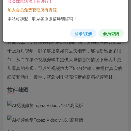
会员优惠活动正在进行！
您当前未登录！建议登陆后购买，可保存购买订单
加入会员免费获取所有资源。
软件介绍
本站可加盟，联系客服微信详细咨询！
Topaz Video Enhance AI是一款运用了AI人工智能技术的视
登录/注册
会员登陆
频放大工具，使用神经网络进行训练的，该神经网络分析成
千上万对视频，以了解通常如何丢失细节，够推断出更多细
节，从而在单个视频剪辑中提供大量信息的情况下呈现出更
加逼真的外观，可以将视频放大至8K分辨率，并提供真实的
细节和动作一致性，帮您制作漂亮清晰的高档视频素材。
软件截图