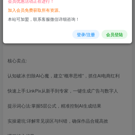
会员优惠活动正在进行！
加入会员免费获取所有资源。
您当前未登录！建议登陆后购买，可保存购买订单
本站可加盟，联系客服微信详细咨询！
登录/注册
会员登陆
核心卖点:
认知破冰:扫除AI心魔，建立“概率思维”，抓住AI电商红利
快速上手:LinkPix从新手到专家，一键生成广告与数字人
提示词心法:掌握5层公式，精准控制AI生成结果
实操避坑:详解常见误区与纠错，确保作品合规高效