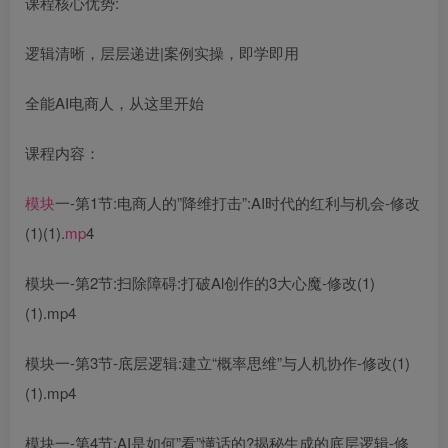
课程核心优势:
逻辑清晰，层层递进|案例实操，即学即用
全能AI电商人，从这里开始
课程内容：
模块
一-第1节:电商人的”降维打击”:AI时代的红利与机会-修改
(1)(1).
mp
4
模块一-第2节:扫除障碍:打破Al创作的3大心魔-修改(1)
(1).mp4
模块一-第3节-底层逻辑:建立“概率思维”与人机协作-修改(1)
(1).mp4
模块一-第4节:AI是如何”看”懂话的?揭秘生成的底层逻辑-修