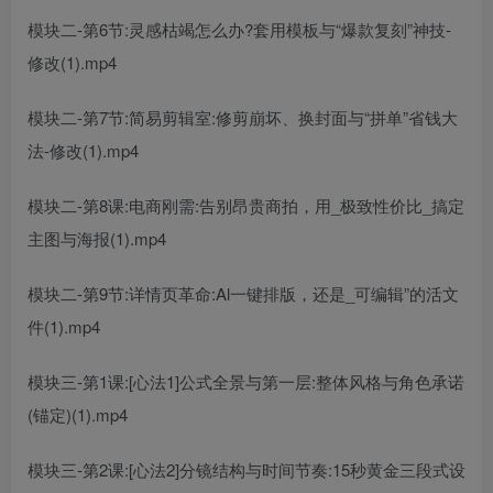
模块二-第6节:灵感枯竭怎么办?套用模板与“爆款复刻”神技-
修改(1).mp4
模块二-第7节:简易剪辑室:修剪崩坏、换封面与“拼单”省钱大
法-修改(1).mp4
模块二-第8课:电商刚需:告别昂贵商拍，用_极致性价比_搞定
主图与海报(1).mp4
模块二-第9节:详情页革命:Al一键排版，还是_可编辑”的活文
件(1).mp4
模块三-第1课:[心法1]公式全景与第一层:整体风格与角色承诺
(锚定)(1).mp4
模块三-第2课:[心法2]分镜结构与时间节奏:15秒黄金三段式设