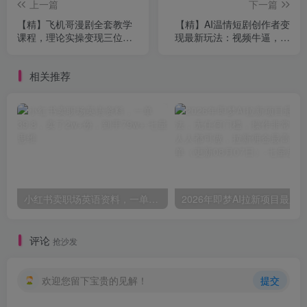
上一篇
下一篇
【精】飞机哥漫剧全套教学
【精】AI温情短剧创作者变
课程，理论实操变现三位一
现最新玩法：视频牛逼，条
体，零基础轻松入门，快速
条爆款，精选独家分成计
制作漫剧实现副业赚钱
划，商单收徒
相关推荐
小红书卖职场英语资料，一单39.8，卖了2w+份，到手79w+
评论
抢沙发
欢迎您留下宝贵的见解！
提交