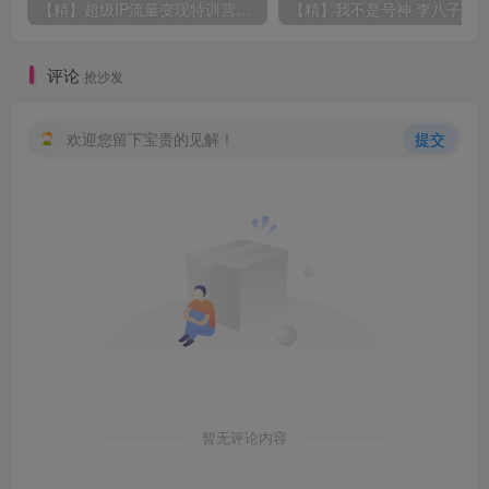
【精】超级IP流量变现特训营，解锁流量增长玩法，打造长效盈利超级IP
【精】我不是号神·李
评论
抢沙发
欢迎您留下宝贵的见解！
提交
暂无评论内容