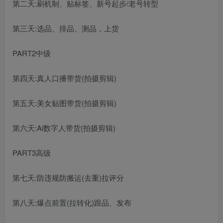
第二天:刷机制、贴标签、新号起步/老号转型
第三天:选品、排品、测品，上货
PART2中级
第四天:真人口播带货(拍摄剪辑)
第五天:美女贴图带货(拍摄剪辑)
第六天:Ai数字人带货(拍摄剪辑)
PART3高级
第七天:防违规防搬运(去重)拉评分
第八天:爆点前置(拉转化)跟品、发布