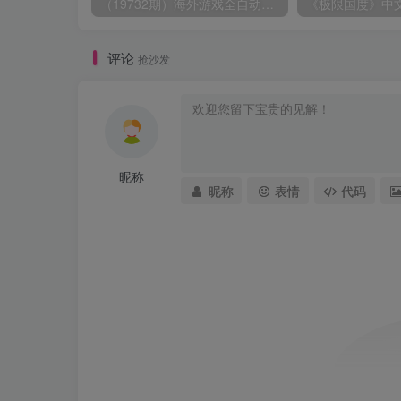
（19732期）海外游戏全自动搬砖，日入1000+，全天无人值守，绿色稳定！
《极限国度》中
评论
抢沙发
昵称
昵称
表情
代码