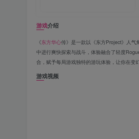
游戏
介绍
《
东方
华心
传》是一款以《东方Project》
中进行爽快探索与战斗，体验融合了轻度Rogu
合，赋予每局游戏独特的游玩体验，让你在变
游戏视频