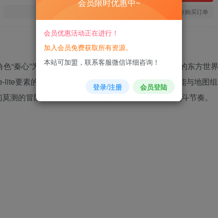
会员限时优惠中~
您当前未登录！建议登陆后购买，可保存购买订单
会员优惠活动正在进行！
加入会员免费获取所有资源。
本站可加盟，联系客服微信详细咨询！
人气角色“秦心”为主角的横版动作游戏。玩家将在充满幻想的东方世
e-lite要素的闯关乐趣。游戏通过随机生成的道具、技能与地图组
登录/注册
会员登陆
幻莫测的冒险中不断突破自我，尽情享受不拘一格的战斗节奏。