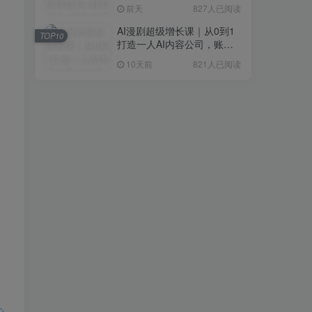
研判+创业落地+热门赛道深
前天
827人已阅读
度解析全体系
AI漫剧超级增长课｜从0到1
TOP10
打造一人AI内容公司，账号
运营+漫剧制作+商业变现全
10天前
821人已阅读
流程实战