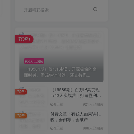
开启精彩搜索
TOP1
界
956人已阅读
（19564期）仅1.16MB，开源极简的桌
面时钟、番茄钟计时器，还支持系...
（19589期）百万IP高变现
TOP2
→42天实战营｜打造盈利赚
钱一人公司，全平台引流私
8天前
921人已阅读
域转化批量成交积累客户案
例
付费文章：有钱人如果讲礼
TOP3
貌，会倒霉，会破产
3天前
888人已阅读