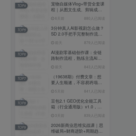
宠物自媒体Vlog+带货全套课
TOP4
程｜从图文生成、剪辑成片
到带货变现一站式教学
6天前
880人已阅读
3分钟真人AI影视剧怎么做？
TOP5
SD 2.0手把手完整制作流程
｜Higgsfield 14天SD 2.0/2.5
前天
879人已阅读
无限生成
AI漫剧零基础创作课：全链
TOP6
路制作流程，熟练主流AI工
具高效产出漫剧成片
前天
843人已阅读
（19638期）付费文章：想
TOP7
要人生顺遂，不容易坍塌，
要培养这6种爱好
5天前
841人已阅读
豆包2.1 GEO优化全能工具
TOP8
箱（行业通用版）v1.0，会
复制粘贴即可，无需技术背
3天前
839人已阅读
景
2026新商业思维实战课｜思
TOP9
维破局+财商进阶+周期趋势