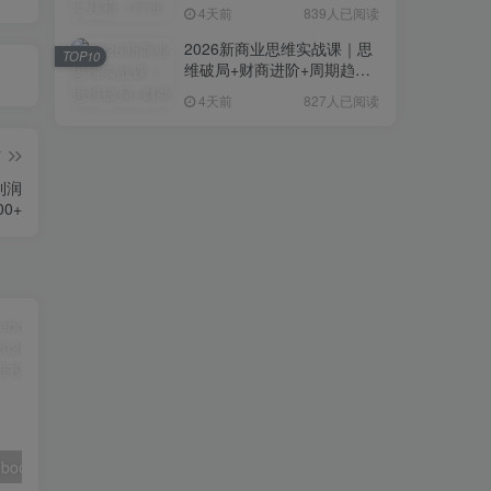
复制粘贴即可，无需技术背
4天前
839人已阅读
景
2026新商业思维实战课｜思
TOP10
维破局+财商进阶+周期趋势
研判+创业落地+热门赛道深
4天前
827人已阅读
度解析全体系
篇
利润
00+
【精】AI+Facebook广告投放，从入门到精通（2026年版），AI优化视觉素材、精准投放策略、数据化复盘
2026年即梦AI拉新项目最新玩法，无任何门槛，操作非常简单，人人都可做，拉新佣金最高13米每单（更新08月07日）