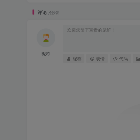
评论
抢沙发
昵称
昵称
表情
代码