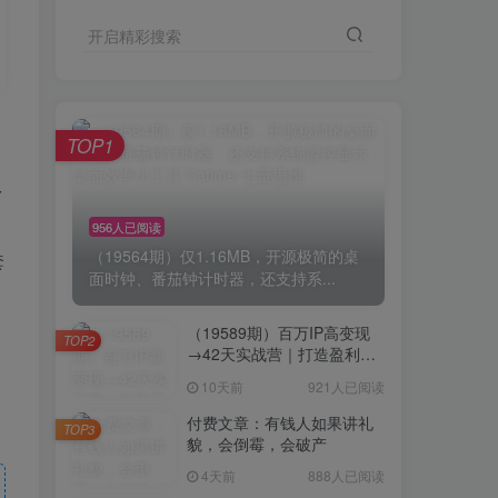
开启精彩搜索
TOP1
多
956人已阅读
（19564期）仅1.16MB，开源极简的桌
套
面时钟、番茄钟计时器，还支持系...
、
（19589期）百万IP高变现
TOP2
→42天实战营｜打造盈利赚
钱一人公司，全平台引流私
10天前
921人已阅读
域转化批量成交积累客户案
例
付费文章：有钱人如果讲礼
TOP3
貌，会倒霉，会破产
4天前
888人已阅读