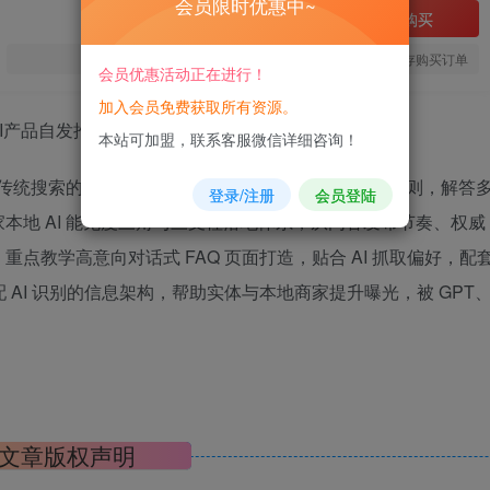
会员限时优惠中~
立即购买
您当前未登录！建议登陆后购买，可保存购买订单
会员优惠活动正在进行！
加入会员免费获取所有资源。
本站可加盟，联系客服微信详细咨询！
传统搜索的行业现状，剖析 AI 筛选推荐
商家
的底层规则，解答
登录/注册
会员登陆
本地 AI 能见度三角与三支柱落地体系，从内容发布节奏、权威
点教学高意向对话式 FAQ 页面打造，贴合 AI 抓取偏好，配
 AI 识别的信息架构，帮助实体与本地商家提升曝光，被 GPT
文章版权声明