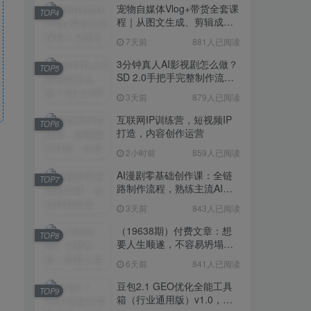
宠物自媒体Vlog+带货全套课
TOP4
程｜从图文生成、剪辑成片
到带货变现一站式教学
7天前
881人已阅读
3分钟真人AI影视剧怎么做？
TOP5
SD 2.0手把手完整制作流程
｜Higgsfield 14天SD 2.0/2.5
3天前
879人已阅读
无限生成
互联网IP训练营，短视频IP
TOP6
打造，内容创作运营
2小时前
859人已阅读
AI漫剧零基础创作课：全链
TOP7
路制作流程，熟练主流AI工
具高效产出漫剧成片
3天前
843人已阅读
（19638期）付费文章：想
TOP8
要人生顺遂，不容易坍塌，
要培养这6种爱好
6天前
841人已阅读
豆包2.1 GEO优化全能工具
TOP9
箱（行业通用版）v1.0，会