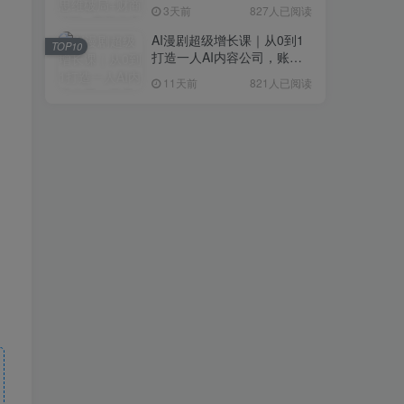
研判+创业落地+热门赛道深
3天前
827人已阅读
度解析全体系
AI漫剧超级增长课｜从0到1
TOP10
打造一人AI内容公司，账号
运营+漫剧制作+商业变现全
11天前
821人已阅读
流程实战