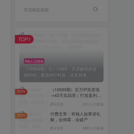
开启精彩搜索
TOP1
956人已阅读
（19564期）仅1.16MB，开源极简的桌
面时钟、番茄钟计时器，还支持系...
（19589期）百万IP高变现
TOP2
→42天实战营｜打造盈利赚
钱一人公司，全平台引流私
9天前
921人已阅读
域转化批量成交积累客户案
例
付费文章：有钱人如果讲礼
TOP3
貌，会倒霉，会破产
4天前
888人已阅读