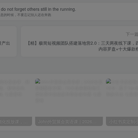
do not forget others still in the running.
休息的时候，不要忘记别人还在奔跑
下一
量产出
【精】极简短视频团队搭建落地营2.0：三天两夜线下课，
内容罗盘+十大爆款
【精】本地推精细化投放课，财税行业获客增长实战，精准定向、成本控制、线索转化
John外贸展会英语课｜2026全套音频配套文档，13大业务模块加三类实景对话搞定外商洽谈沟通