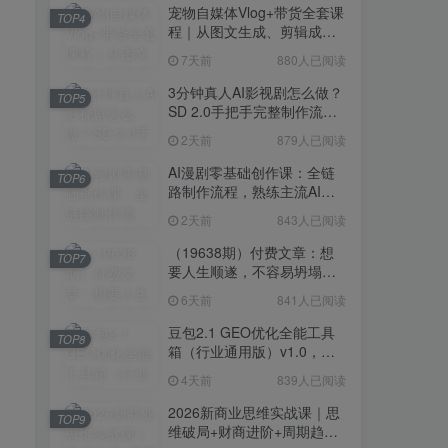
宠物自媒体Vlog+带货全套课
TOP4
程｜从图文生成、剪辑成片
到带货变现一站式教学
7天前
880人已阅读
3分钟真人AI影视剧怎么做？
TOP5
SD 2.0手把手完整制作流程
｜Higgsfield 14天SD 2.0/2.5
2天前
879人已阅读
无限生成
AI漫剧零基础创作课：全链
TOP6
路制作流程，熟练主流AI工
具高效产出漫剧成片
2天前
843人已阅读
（19638期）付费文章：想
TOP7
要人生顺遂，不容易坍塌，
要培养这6种爱好
6天前
841人已阅读
豆包2.1 GEO优化全能工具
TOP8
箱（行业通用版）v1.0，会
复制粘贴即可，无需技术背
4天前
839人已阅读
景
2026新商业思维实战课｜思
TOP9
维破局+财商进阶+周期趋势