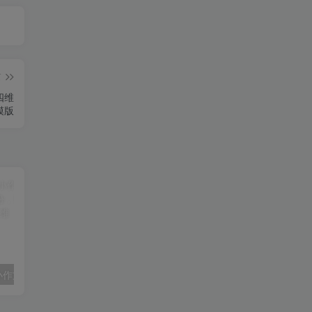
篇
四维
模版
小红书卖定制小作文，一单9.9-14.9，卖了1w+份，普通人可以复制的方法
单身小众交友赛道，一个人每天轻松到手1000+，落地快、见效稳【揭秘】