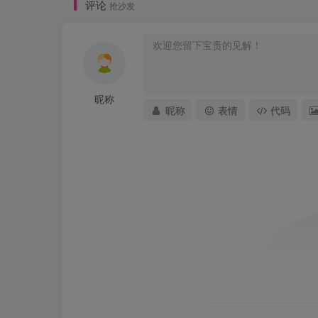
评论
抢沙发
昵称
昵称
表情
代码