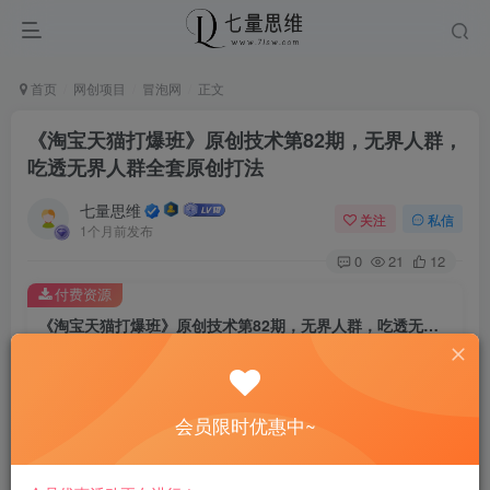
首页
网创项目
冒泡网
正文
《淘宝天猫打爆班》原创技术第82期，无界人群，
吃透无界人群全套原创打法
七量思维
关注
私信
1个月前发布
0
21
12
付费资源
《淘宝天猫打爆班》原创技术第82期，无界人群，吃透无界人群全套原创打法
此内容为付费资源，请付费后查看
8.8
￥
会员限时优惠中~
免费
免费
黄金会员
钻石会员
立即购买