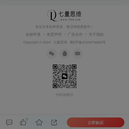
专注分享各种资源，每日持续更新中！
友链申请
免责声明
广告合作
关于我的
Copyright © 2024 ·
七量思维
·
蜀ICP备2024076665号
扫码加微信
12
立即购买
本站主题由Zibll子比主题强力驱动
联系作者