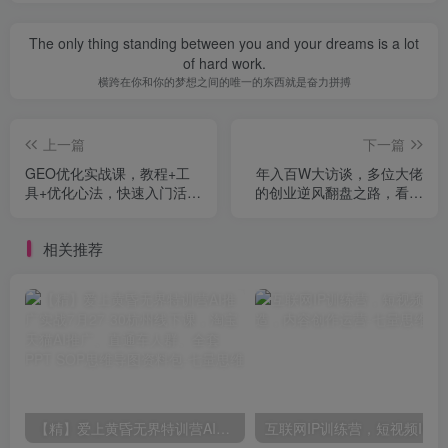
The only thing standing between you and your dreams is a lot
of hard work.
横跨在你和你的梦想之间的唯一的东西就是奋力拼搏
上一篇
下一篇
GEO优化实战课，教程+工
年入百W大访谈，多位大佬
具+优化心法，快速入门活学
的创业逆风翻盘之路，看懂
活用
普通人逆袭的底层逻辑，找
寻属于自己的创业方向
相关推荐
【精】爱上黄昏无界特训营AI推广实战7月27-30杭州线下课，淘宝天猫AI推广、直通车人群、全套PPT SOP思维导图资料包
互联网I