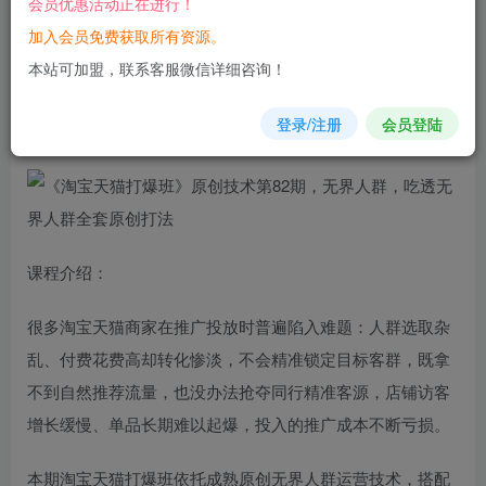
会员优惠活动正在进行！
加入会员免费获取所有资源。
您当前未登录！建议登陆后购买，可保存购买订单
本站可加盟，联系客服微信详细咨询！
《淘宝
天猫
打爆班》原创技术第82期，
无界
人群
，吃透无界
登录/注册
会员登陆
人群全套原创打法
课程介绍：
很多淘宝天猫商家在推广投放时普遍陷入难题：人群选取杂
乱、付费花费高却转化惨淡，不会精准锁定目标客群，既拿
不到自然推荐流量，也没办法抢夺同行精准客源，店铺访客
增长缓慢、单品长期难以起爆，投入的推广成本不断亏损。
本期淘宝天猫打爆班依托成熟原创无界人群运营技术，搭配