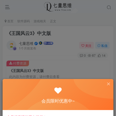
首页
软件源码
游戏相关
正文
《王国风云3》中文版
七量思维
关注
私信
1个月前发布
0
87
14
付费资源
《王国风云3》中文版
此内容为付费资源，请付费后查看
8.8
￥
免费
免费
黄金会员
钻石会员
会员限时优惠中~
立即购买