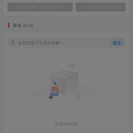
《加勒比传奇：海盗时代》中文版
（19732期）
评论
抢沙发
欢迎您留下宝贵的见解！
提交
暂无评论内容