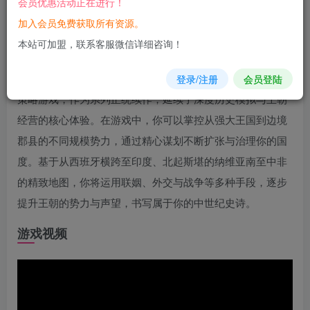
会员优惠活动正在进行！
您当前未登录！建议登陆后购买，可保存购买订单
加入会员免费获取所有资源。
游戏
介绍
本站可加盟，联系客服微信详细咨询！
《十字军之王3》是由Paradox Interactive开发并发行的大型
登录/注册
会员登陆
策略游戏，作为系列正统续作，延续了深度历史模拟与王朝
经营的核心体验。在游戏中，你可以掌控从强大王国到边境
郡县的不同规模势力，通过精心谋划不断扩张与治理你的国
度。基于从西班牙横跨至印度、北起斯堪的纳维亚南至中非
的精致地图，你将运用联姻、外交与战争等多种手段，逐步
提升王朝的势力与声望，书写属于你的中世纪史诗。
游戏视频