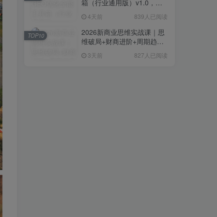
箱（行业通用版）v1.0，会
复制粘贴即可，无需技术背
4天前
839人已阅读
景
2026新商业思维实战课｜思
TOP10
维破局+财商进阶+周期趋势
研判+创业落地+热门赛道深
3天前
827人已阅读
度解析全体系