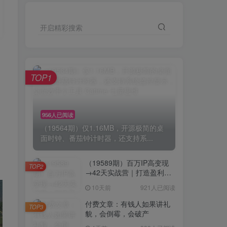
开启精彩搜索
TOP1
神
956人已阅读
（19564期）仅1.16MB，开源极简的桌
面时钟、番茄钟计时器，还支持系...
（19589期）百万IP高变现
TOP2
→42天实战营｜打造盈利赚
钱一人公司，全平台引流私
10天前
921人已阅读
域转化批量成交积累客户案
例
付费文章：有钱人如果讲礼
TOP3
貌，会倒霉，会破产