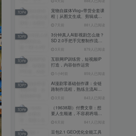
4天前
888人已阅读
宠物自媒体Vlog+带货全套课
TOP4
程｜从图文生成、剪辑成片
到带货变现一站式教学
7天前
881人已阅读
3分钟真人AI影视剧怎么做？
TOP5
SD 2.0手把手完整制作流程
｜Higgsfield 14天SD 2.0/2.5
3天前
879人已阅读
无限生成
互联网IP训练营，短视频IP
TOP6
打造，内容创作运营
1小时前
859人已阅读
AI漫剧零基础创作课：全链
TOP7
路制作流程，熟练主流AI工
具高效产出漫剧成片
3天前
843人已阅读
（19638期）付费文章：想
TOP8
要人生顺遂，不容易坍塌，
要培养这6种爱好
6天前
841人已阅读
豆包2.1 GEO优化全能工具
TOP9