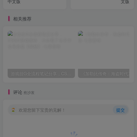
中文版
文版
相关推荐
游戏挂G全流程笔记分享，CSGO游戏搬砖，小白看了当天学会见收益【揭秘】
《
评论
抢沙发
欢迎您留下宝贵的见解！
提交