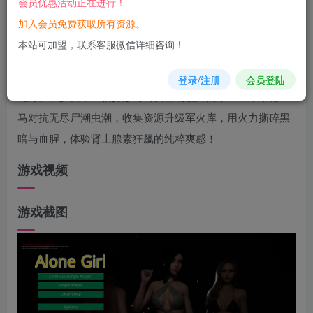
会员优惠活动正在进行！
您当前未登录！建议登陆后购买，可保存购买订单
加入会员免费获取所有资源。
本站可加盟，联系客服微信详细咨询！
游戏
介绍
登录/注册
会员登陆
化身
孤胆
少女
，在被异形与畸变怪物侵占的末世中，单枪匹
马对抗无尽尸潮虫潮，收集资源升级军火库，用火力撕碎黑
暗与血腥，体验肾上腺素狂飙的纯粹爽感！
游戏视频
游戏截图