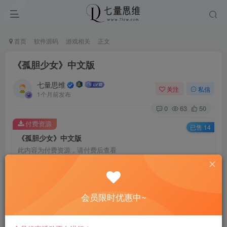
首页
软件源码
游戏相关
正文
《孤胆少女》中文版
七量思维
关注
私信
1个月前发布
0
63
50
付费资源
已售 14
《孤胆少女》中文版
此内容为付费资源，请付费后查看
6.6
￥
免费
免费
黄金会员
钻石会员
会员限时优惠中~
立即购买