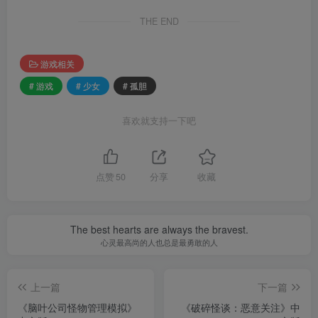
THE END
游戏相关
# 游戏
# 少女
# 孤胆
喜欢就支持一下吧
点赞
50
分享
收藏
The best hearts are always the bravest.
心灵最高尚的人也总是最勇敢的人
上一篇
下一篇
《脑叶公司怪物管理模拟》
《破碎怪谈：恶意关注》中